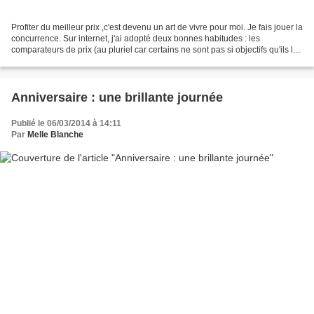
Profiter du meilleur prix ,c'est devenu un art de vivre pour moi. Je fais jouer la
concurrence. Sur internet, j'ai adopté deux bonnes habitudes : les
comparateurs de prix (au pluriel car certains ne sont pas si objectifs qu'ils le
prétendent) et le cashback....
Anniversaire : une brillante journée
Publié le 06/03/2014 à 14:11
Par
Melle Blanche