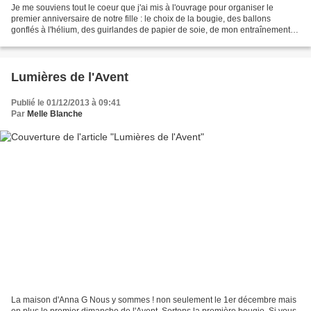
Je me souviens tout le coeur que j'ai mis à l'ouvrage pour organiser le
premier anniversaire de notre fille : le choix de la bougie, des ballons
gonflés à l'hélium, des guirlandes de papier de soie, de mon entraînement
pour le gâteau à étages, du dessin...
Lumières de l'Avent
Publié le 01/12/2013 à 09:41
Par
Melle Blanche
La maison d'Anna G Nous y sommes ! non seulement le 1er décembre mais
en plus le premier dimanche de l'Avent. Sortons la première bougie. Si vous