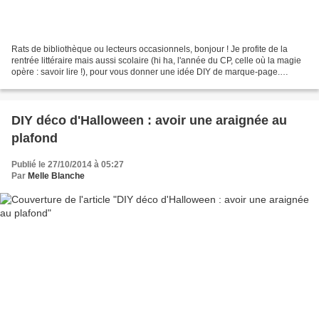
Rats de bibliothèque ou lecteurs occasionnels, bonjour ! Je profite de la
rentrée littéraire mais aussi scolaire (hi ha, l'année du CP, celle où la magie
opère : savoir lire !), pour vous donner une idée DIY de marque-page.
Jusqu'ici j'ai partagé avec...
DIY déco d'Halloween : avoir une araignée au
plafond
Publié le 27/10/2014 à 05:27
Par
Melle Blanche