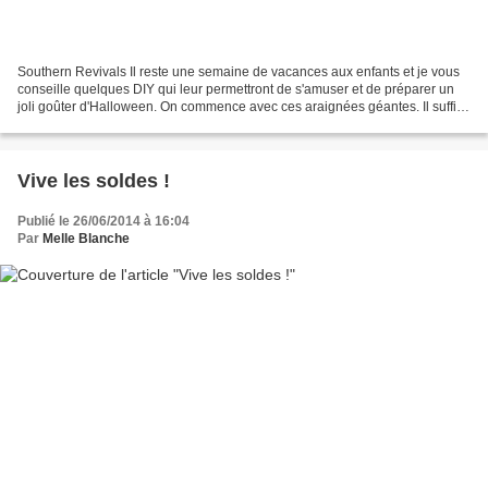
Southern Revivals Il reste une semaine de vacances aux enfants et je vous
conseille quelques DIY qui leur permettront de s'amuser et de préparer un
joli goûter d'Halloween. On commence avec ces araignées géantes. Il suffit
d'avoir des ballons et du papier...
Vive les soldes !
Publié le 26/06/2014 à 16:04
Par
Melle Blanche