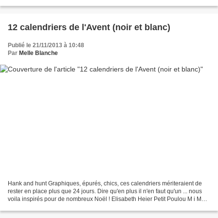
des objets légers. Le masking...
12 calendriers de l'Avent (noir et blanc)
Publié le 21/11/2013 à 10:48
Par
Melle Blanche
Hank and hunt Graphiques, épurés, chics, ces calendriers mériteraient de
rester en place plus que 24 jours. Dire qu'en plus il n'en faut qu'un ... nous
voila inspirés pour de nombreux Noël ! Elisabeth Heier Petit Poulou M i Ma
Le grand bazar (DIY à télécharger,...