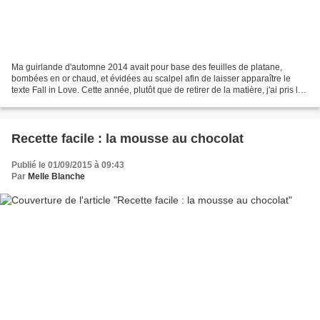
Ma guirlande d'automne 2014 avait pour base des feuilles de platane,
bombées en or chaud, et évidées au scalpel afin de laisser apparaître le
texte Fall in Love. Cette année, plutôt que de retirer de la matière, j'ai pris le
parti d'ajouter des éléments...
Recette facile : la mousse au chocolat
Publié le 01/09/2015 à 09:43
Par
Melle Blanche