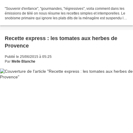
"Souvenir d'enfance", "gourmandes, "régressives", voila comment dans les
émissions de télé on nous résume les recettes simples et intemporelles. Le
snobisme primaire qui ignore les plats dits de la ménagère est suspendu le
temps d'une cuillère qui rappelle...
Recette express : les tomates aux herbes de
Provence
Publié le 25/06/2015 à 05:25
Par
Melle Blanche