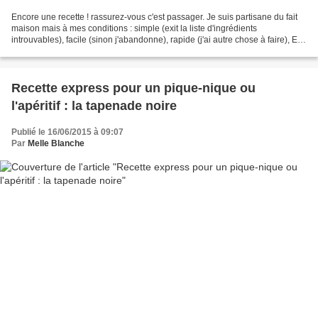
Encore une recette ! rassurez-vous c'est passager. Je suis partisane du fait
maison mais à mes conditions : simple (exit la liste d'ingrédients
introuvables), facile (sinon j'abandonne), rapide (j'ai autre chose à faire), En
l'occurence, là il s'agissait...
Recette express pour un pique-nique ou
l'apéritif : la tapenade noire
Publié le 16/06/2015 à 09:07
Par
Melle Blanche