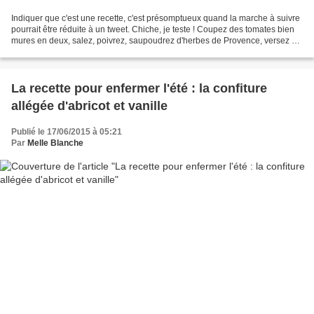
Indiquer que c'est une recette, c'est présomptueux quand la marche à suivre
pourrait être réduite à un tweet. Chiche, je teste ! Coupez des tomates bien
mures en deux, salez, poivrez, saupoudrez d'herbes de Provence, versez 5
cl d'eau, mettez au four...
La recette pour enfermer l'été : la confiture
allégée d'abricot et vanille
Publié le 17/06/2015 à 05:21
Par
Melle Blanche