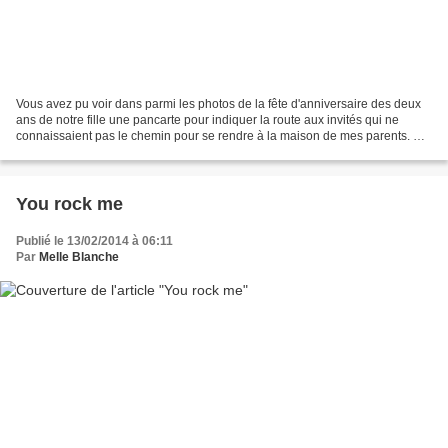
Vous avez pu voir dans parmi les photos de la fête d'anniversaire des deux
ans de notre fille une pancarte pour indiquer la route aux invités qui ne
connaissaient pas le chemin pour se rendre à la maison de mes parents. Sur
des grands axes, le GPS est...
You rock me
Publié le 13/02/2014 à 06:11
Par
Melle Blanche