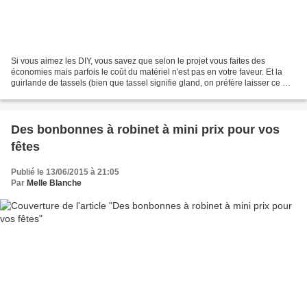
Si vous aimez les DIY, vous savez que selon le projet vous faites des
économies mais parfois le coût du matériel n'est pas en votre faveur. Et la
guirlande de tassels (bien que tassel signifie gland, on préfère laisser ce mot
aux mocassins - rires -)...
Des bonbonnes à robinet à mini prix pour vos
fêtes
Publié le 13/06/2015 à 21:05
Par
Melle Blanche