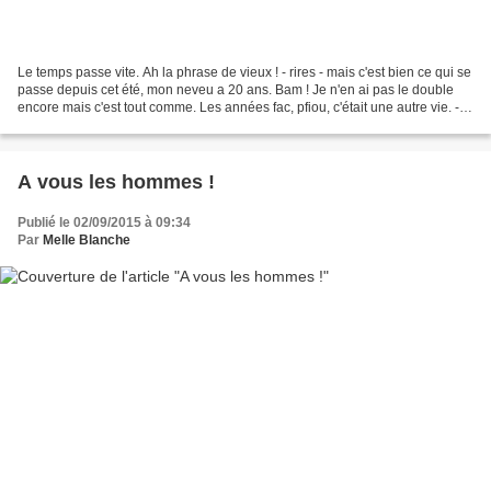
Le temps passe vite. Ah la phrase de vieux ! - rires - mais c'est bien ce qui se
passe depuis cet été, mon neveu a 20 ans. Bam ! Je n'en ai pas le double
encore mais c'est tout comme. Les années fac, pfiou, c'était une autre vie. -
rires - On verra quand...
A vous les hommes !
Publié le 02/09/2015 à 09:34
Par
Melle Blanche