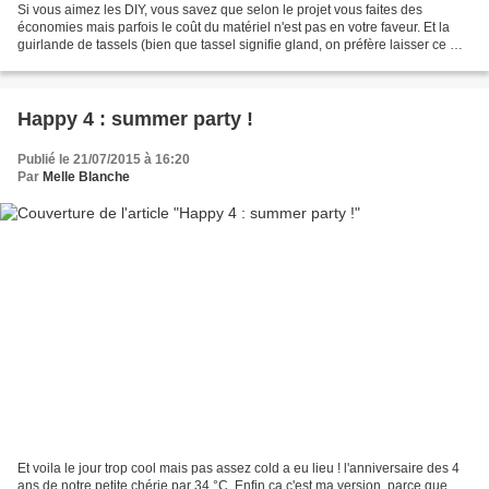
Si vous aimez les DIY, vous savez que selon le projet vous faites des
économies mais parfois le coût du matériel n'est pas en votre faveur. Et la
guirlande de tassels (bien que tassel signifie gland, on préfère laisser ce mot
aux mocassins - rires -)...
Happy 4 : summer party !
Publié le 21/07/2015 à 16:20
Par
Melle Blanche
Et voila le jour trop cool mais pas assez cold a eu lieu ! l'anniversaire des 4
ans de notre petite chérie par 34 °C. Enfin ça c'est ma version, parce que