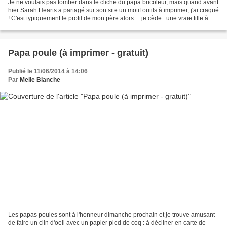
Je ne voulais pas tomber dans le cliché du papa bricoleur, mais quand avant
hier Sarah Hearts a partagé sur son site un motif outils à imprimer, j'ai craqué
! C'est typiquement le profil de mon père alors ... je cède : une vraie fille à
papa ! Si ce motif...
Papa poule (à imprimer - gratuit)
Publié le 11/06/2014 à 14:06
Par
Melle Blanche
Les papas poules sont à l'honneur dimanche prochain et je trouve amusant
de faire un clin d'oeil avec un papier pied de coq : à décliner en carte de