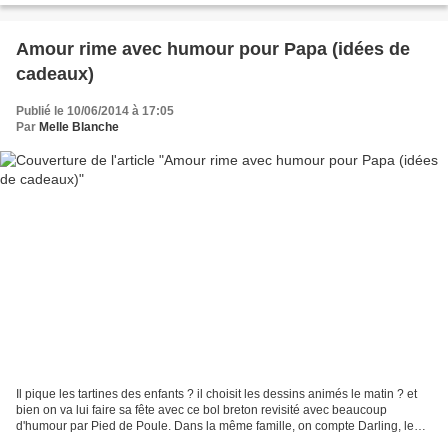
Amour rime avec humour pour Papa (idées de
cadeaux)
Publié le 10/06/2014 à 17:05
Par
Melle Blanche
Il pique les tartines des enfants ? il choisit les dessins animés le matin ? et
bien on va lui faire sa fête avec ce bol breton revisité avec beaucoup
d'humour par Pied de Poule. Dans la même famille, on compte Darling, le
chef de tribu, la marâtre, la...