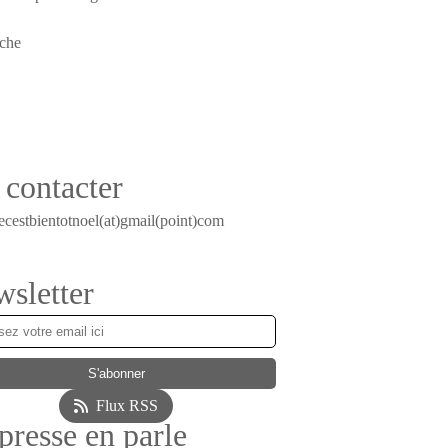
contacter
ecestbientotnoel(at)gmail(point)com
sletter
Flux RSS
presse en parle