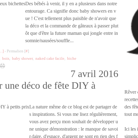
Des bébés à venir, il y en a plusieurs dans notre
entourage. Ca signifie donc baby showers en v
ue ! C'est tellement plus paisible de n'avoir que
la déco et la commande de gâteaux à passer plut
ôt que d'être la future maman qui jongle entre in
somnie/nausées/souffle...
…
]
- Permalien [
#
]
,
bois
,
baby shower
,
naked cake facile
,
biche
7 avril 2016
er une déco de fête DIY à
Rêver 
recette
des fêt
La nature même de ce blog est de partager de
tout m
s inspirations. Si vous me lisez régulièrement,
vous avez perçu mon souhait de développer u
Ici les
ne unique démonstration : le manque de savoi
simplic
r-faire, d'espace, d'argent ne sont en rien des f