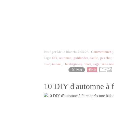
Posté par Melle Blanche à 05:28 -
Commentaires [
Tags:
DIY
,
automne
,
guirlandes
,
facile
,
pas cher
,
love
,
nature
,
Thanksgiving
,
maïs
,
orge
,
sans mac
10 DIY d'automne à fa