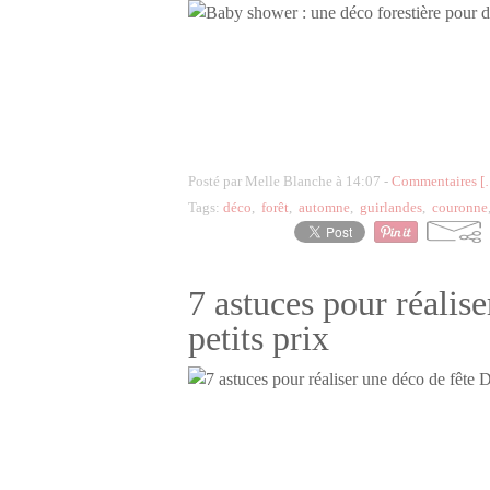
Posté par Melle Blanche à 14:07 -
Commentaires [
Tags:
déco
,
forêt
,
automne
,
guirlandes
,
couronne
7 astuces pour réalis
petits prix