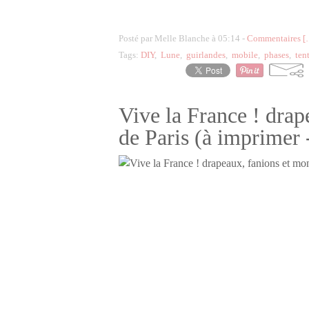
Posté par Melle Blanche à 05:14 -
Commentaires [
Tags:
DIY
,
Lune
,
guirlandes
,
mobile
,
phases
,
ten
Vive la France ! dra
de Paris (à imprimer -