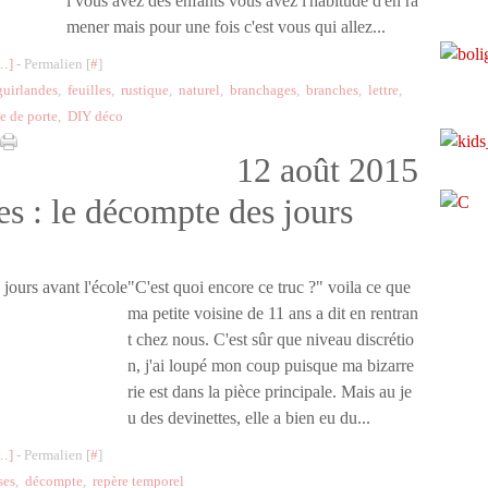
i vous avez des enfants vous avez l'habitude d'en ra
mener mais pour une fois c'est vous qui allez...
…
]
- Permalien [
#
]
guirlandes
,
feuilles
,
rustique
,
naturel
,
branchages
,
branches
,
lettre
,
e de porte
,
DIY déco
12 août 2015
es : le décompte des jours
"C'est quoi encore ce truc ?" voila ce que
ma petite voisine de 11 ans a dit en rentran
t chez nous. C'est sûr que niveau discrétio
n, j'ai loupé mon coup puisque ma bizarre
rie est dans la pièce principale. Mais au je
u des devinettes, elle a bien eu du...
…
]
- Permalien [
#
]
ses
,
décompte
,
repère temporel