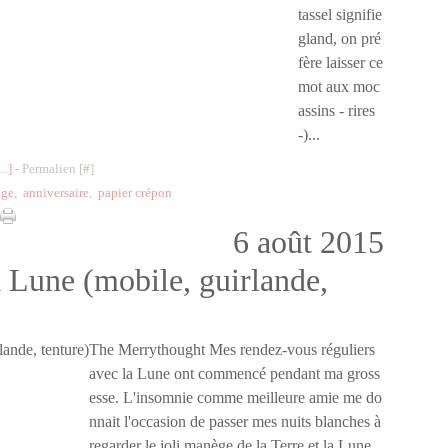
tassel signifie
gland, on pré
fère laisser ce
mot aux moc
assins - rires
-)...
…
]
- Permalien [
#
]
age
,
anniversaire
,
papier crépon
6 août 2015
a Lune (mobile, guirlande,
The Merrythought Mes rendez-vous réguliers
avec la Lune ont commencé pendant ma gross
esse. L'insomnie comme meilleure amie me do
nnait l'occasion de passer mes nuits blanches à
regarder le joli manège de la Terre et la Lune.