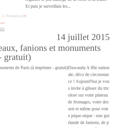
Et puis je surveillais les...
…
]
- Permalien [
#
]
ture
14 juillet 2015
peaux, fanions et monuments
 gratuit)
Dawanda A fête nation
ale, déco de circonstan
ce ! Aujourd'hui je vou
s invite à glisser du tric
olore sur votre plateau
de fromages, votre des
sert et même pour votr
e pique-nique : une gui
rlande de fanions, de p