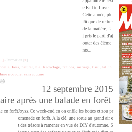
apparaître le text
e Fall in Love.
Cette année, plu
tôt que de retirer
de la matière, j'a
i pris le parti d'aj
outer des éléme
nts...
…
]
- Permalien [
#
]
ficelle
,
bois
,
naturel
,
blé
,
Recyclage
,
fanions
,
mariage
,
tissu
,
fall in
hine à coudre
,
sans couture
12 septembre 2015
ire après une balade en forêt
Joyzz Ce week-end en on enfile les bottes et zou pr
omenade en forêt. A la clé, une sortie au grand air e
t des trésors à ramener en vue de DIY d'automne. S