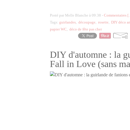
Posté par Melle Blanche à 09:38 -
Commentaires [
Tags:
guirlandes
,
découpage
,
rosette
,
DIY déco an
papier WC
,
déco de fête pas cher
DIY d'automne : la gu
Fall in Love (sans m