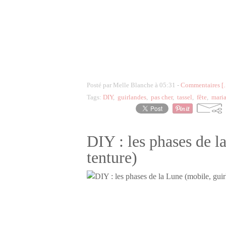
Posté par Melle Blanche à 05:31 -
Commentaires [
Tags:
DIY
,
guirlandes
,
pas cher
,
tassel
,
fête
,
mari
DIY : les phases de l
tenture)