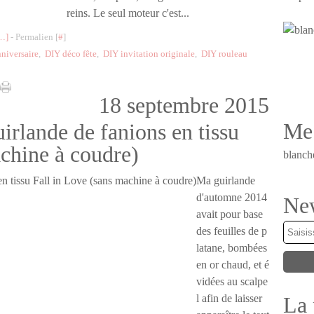
reins. Le seul moteur c'est...
…
]
- Permalien [
#
]
niversaire
,
DIY déco fête
,
DIY invitation originale
,
DIY rouleau
18 septembre 2015
Me 
irlande de fanions en tissu
achine à coudre)
blanch
Ma guirlande
d'automne 2014
New
avait pour base
des feuilles de p
latane, bombées
en or chaud, et é
vidées au scalpe
La 
l afin de laisser