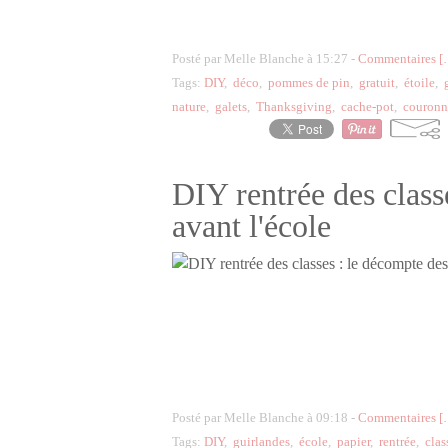
Posté par Melle Blanche à 15:27 -
Commentaires [
Tags:
DIY
,
déco
,
pommes de pin
,
gratuit
,
étoile
,
nature
,
galets
,
Thanksgiving
,
cache-pot
,
couronn
DIY rentrée des class
avant l'école
Posté par Melle Blanche à 09:18 -
Commentaires [
Tags:
DIY
,
guirlandes
,
école
,
papier
,
rentrée
,
clas