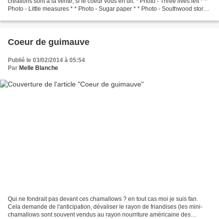
créations sont à la vente, si le coeur vous en dit. * Photo - Three lives left * *
Photo - Little measures * * Photo - Sugar paper * * Photo - Southwood stores
* * Photo -...
Coeur de guimauve
Publié le 03/02/2014 à 05:54
Par
Melle Blanche
Qui ne fondrait pas devant ces chamallows ? en tout cas moi je suis fan.
Cela demande de l'anticipation, dévaliser le rayon de friandises (les mini-
chamallows sont souvent vendus au rayon nourriture américaine des