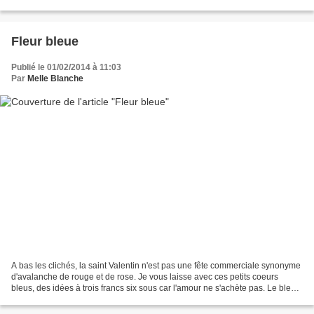
supermarchés), préparer les guirlandes....
Fleur bleue
Publié le 01/02/2014 à 11:03
Par
Melle Blanche
A bas les clichés, la saint Valentin n'est pas une fête commerciale synonyme
d'avalanche de rouge et de rose. Je vous laisse avec ces petits coeurs
bleus, des idées à trois francs six sous car l'amour ne s'achète pas. Le bleu
ne vous convainc pas ? alors...