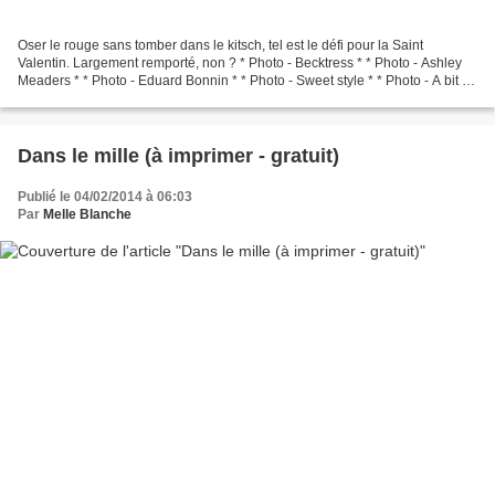
Oser le rouge sans tomber dans le kitsch, tel est le défi pour la Saint
Valentin. Largement remporté, non ? * Photo - Becktress * * Photo - Ashley
Meaders * * Photo - Eduard Bonnin * * Photo - Sweet style * * Photo - A bit of
pilli pilli *
Dans le mille (à imprimer - gratuit)
Publié le 04/02/2014 à 06:03
Par
Melle Blanche