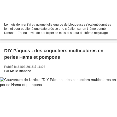
Le mois dernier j'ai vu qu'une jolie équipe de blogueuses s'étaient données
le mot pour publier à une date précise une création sur un thème donné :
l'ananas. J'ai eu envie de participer ce mois-ci autour du thème recyclage. Si
je m'adonne aux DIY c'est...
DIY Pâques : des coquetiers multicolores en
perles Hama et pompons
Publié le 31/03/2015 à 16:03
Par
Melle Blanche