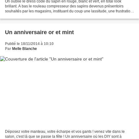
On oublie le dress code du sapin en rouge, blanc et vert, en total look
brillant. A bas le rouleau compresseur des sapins devenus présentoirs
souhaités par les magasins, instituant du coup une lassitude, une frustration,
une accumulation d'achats encore...
Un anniversaire or et mint
Publié le 18/11/2014 à 10:10
Par
Melle Blanche
Déposez votre manteau, votre écharpe et vos gants ! venez vite dans le
salon, c'est là que se passe la fête ! Un anniversaire où les DIY sont à