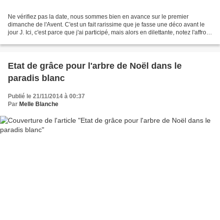
Ne vérifiez pas la date, nous sommes bien en avance sur le premier
dimanche de l'Avent. C'est un fait rarissime que je fasse une déco avant le
jour J. Ici, c'est parce que j'ai participé, mais alors en dilettante, notez l'affront
avec la nappe même pas...
Etat de grâce pour l'arbre de Noël dans le
paradis blanc
Publié le 21/11/2014 à 00:37
Par
Melle Blanche