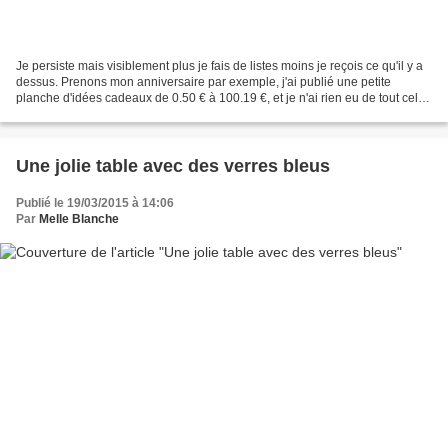
Je persiste mais visiblement plus je fais de listes moins je reçois ce qu'il y a
dessus. Prenons mon anniversaire par exemple, j'ai publié une petite
planche d'idées cadeaux de 0.50 € à 100.19 €, et je n'ai rien eu de tout cela.
La faute à pas de chance,...
Une jolie table avec des verres bleus
Publié le 19/03/2015 à 14:06
Par
Melle Blanche