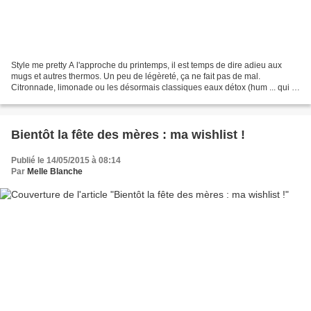
Style me pretty A l'approche du printemps, il est temps de dire adieu aux
mugs et autres thermos. Un peu de légèreté, ça ne fait pas de mal.
Citronnade, limonade ou les désormais classiques eaux détox (hum ... qui a
boulotté tout l'hiver se voit contraint...
Bientôt la fête des mères : ma wishlist !
Publié le 14/05/2015 à 08:14
Par
Melle Blanche