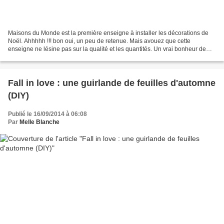
Maisons du Monde est la première enseigne à installer les décorations de
Noël. Ahhhhh !!! bon oui, un peu de retenue. Mais avouez que cette
enseigne ne lésine pas sur la qualité et les quantités. Un vrai bonheur de
déambuler dans ces univers féériques....
Fall in love : une guirlande de feuilles d'automne
(DIY)
Publié le 16/09/2014 à 06:08
Par
Melle Blanche