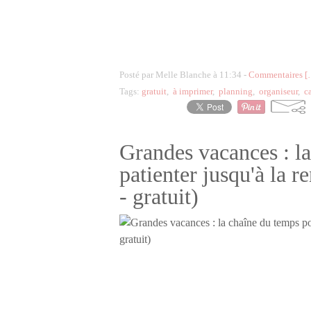
Posté par Melle Blanche à 11:34 -
Commentaires [
Tags:
gratuit
,
à imprimer
,
planning
,
organiseur
,
c
Grandes vacances : l
patienter jusqu'à la 
- gratuit)