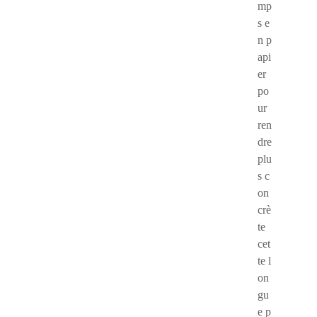
mp
s e
n p
api
er
po
ur
ren
dre
plu
s c
on
crè
te
cet
te l
on
gu
e p