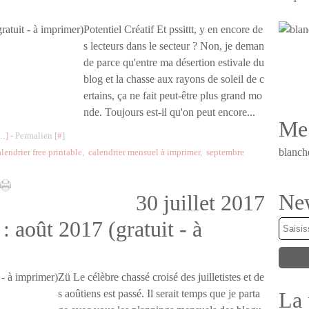
Potentiel Créatif Et pssittt, y en encore de
s lecteurs dans le secteur ? Non, je deman
de parce qu'entre ma désertion estivale du
blog et la chasse aux rayons de soleil de c
ertains, ça ne fait peut-être plus grand mo
nde. Toujours est-il qu'on peut encore...
Me 
…
]
- Permalien [
#
]
blanch
alendrier free printable
,
calendrier mensuel à imprimer
,
septembre
New
30 juillet 2017
: août 2017 (gratuit - à
Zü Le célèbre chassé croisé des juilletistes et de
La 
s aoûtiens est passé. Il serait temps que je parta