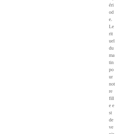
éri
od
e.
Le
rit
uel
du
ma
tin
po
ur
not
re
fill
e e
st
de
ve