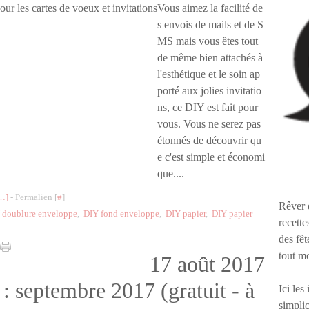
Vous aimez la facilité de
s envois de mails et de S
MS mais vous êtes tout
de même bien attachés à
l'esthétique et le soin ap
porté aux jolies invitatio
ns, ce DIY est fait pour
vous. Vous ne serez pas
étonnés de découvrir qu
e c'est simple et économi
que....
…
]
- Permalien [
#
]
Rêver 
 doublure enveloppe
,
DIY fond enveloppe
,
DIY papier
,
DIY papier
recette
des fêt
tout m
17 août 2017
: septembre 2017 (gratuit - à
Ici les
simplic