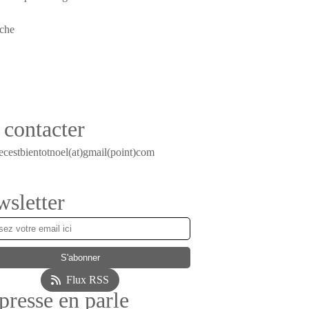
contacter
ecestbientotnoel(at)gmail(point)com
sletter
Flux RSS
presse en parle