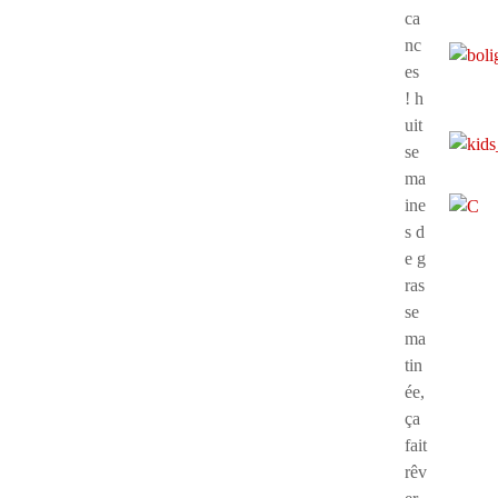
ca
nc
es
! h
uit
se
ma
ine
s d
e g
ras
se
ma
tin
ée,
ça
fait
rêv