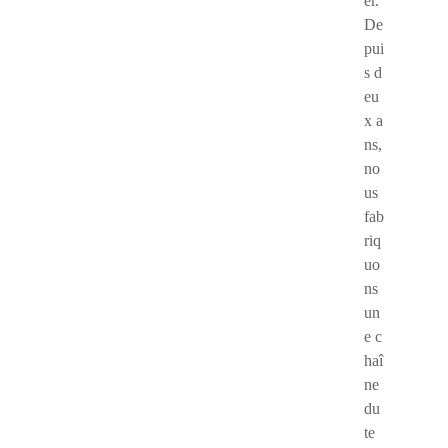
er.
De
pui
s d
eu
x a
ns,
no
us
fab
riq
uo
ns
un
e c
haî
ne
du
te