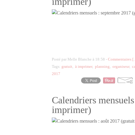
imprimer)
Posté par Melle Blanche à 18:58 -
Commentaires [
Tags:
gratuit
,
à imprimer
,
planning
,
organiseur
,
c
2017
Calendriers mensuels 
imprimer)