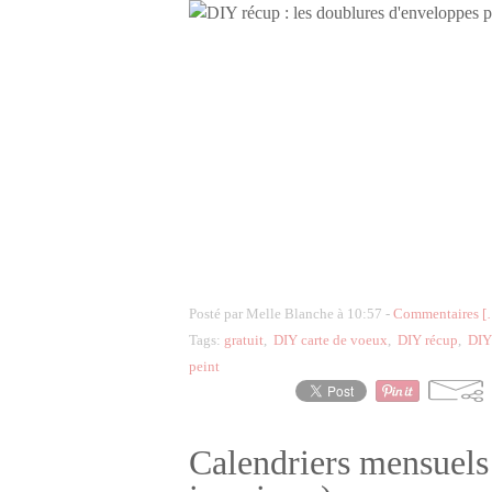
Posté par Melle Blanche à 10:57 -
Commentaires [
Tags:
gratuit
,
DIY carte de voeux
,
DIY récup
,
DIY
peint
Calendriers mensuels 