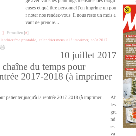
ge avec vous les plannings mensuels des blogu
euses et quà titre personnel j'en imprime un pou
r noter nos rendez-vous. Il nous reste un mois a
vant de prendre...
…
]
- Permalien [
#
]
alendrier free printable
,
calendrier mensuel à imprimer
,
août 2017
10 juillet 2017
a chaîne du temps pour
rentrée 2017-2018 (à imprimer
Ah
les
gra
nd
es
va