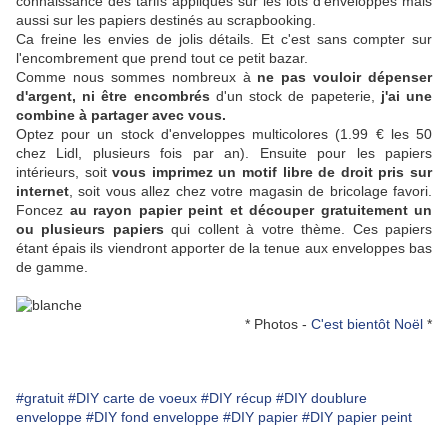
connaissance des tarifs appliqués sur les lots d'enveloppes mais
aussi sur les papiers destinés au scrapbooking.
Ca freine les envies de jolis détails. Et c'est sans compter sur
l'encombrement que prend tout ce petit bazar.
Comme nous sommes nombreux à
ne pas vouloir dépenser
d'argent, ni
être encombrés
d'un stock de papeterie,
j'ai une
combine à partager avec vous.
Optez pour un stock d'enveloppes multicolores (1.99 € les 50
chez Lidl, plusieurs fois par an). Ensuite pour les papiers
intérieurs, soit
vous imprimez un motif libre de droit pris sur
internet
, soit vous allez chez votre magasin de bricolage favori.
Foncez
au rayon papier peint et découper gratuitement un
ou plusieurs papiers
qui collent à votre thème. Ces papiers
étant épais ils viendront apporter de la tenue aux enveloppes bas
de gamme.
* Photos -
C'est bientôt Noël
*
#gratuit
#DIY carte de voeux
#DIY récup
#DIY doublure
enveloppe
#DIY fond enveloppe
#DIY papier
#DIY papier peint