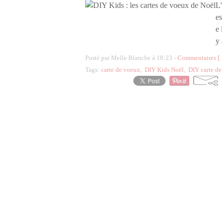
L'
es
e 
y 
Posté par Melle Blanche à 18:23 -
Commentaires [
Tags:
carte de voeux
,
DIY Kids Noël
,
DIY carte d