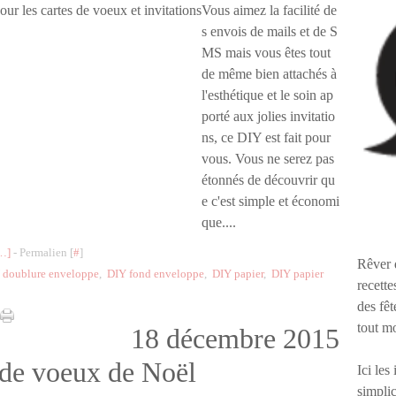
Vous aimez la facilité de
s envois de mails et de S
MS mais vous êtes tout
de même bien attachés à
l'esthétique et le soin ap
porté aux jolies invitatio
ns, ce DIY est fait pour
vous. Vous ne serez pas
étonnés de découvrir qu
e c'est simple et économi
que....
…
]
- Permalien [
#
]
Rêver 
 doublure enveloppe
,
DIY fond enveloppe
,
DIY papier
,
DIY papier
recette
des fêt
tout m
18 décembre 2015
 de voeux de Noël
Ici les
simplic