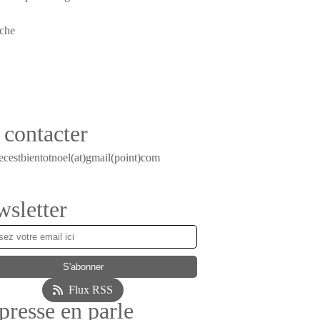
contacter
ecestbientotnoel(at)gmail(point)com
sletter
Flux RSS
presse en parle