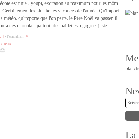
école est finie ! youpi, excitation au maximum pour les môm
. Certainement les plus belles vacances de l'année. Qu'import
la météo, qu'importe que l'on parte, le Père Noël va passer, il
aura des chocolats partout, des paillettes à gogo et juste...
…
]
- Permalien [
#
]
e voeux
Me 
blanch
New
La 