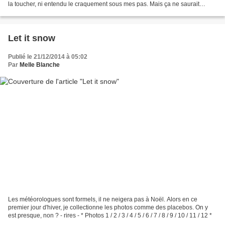
la toucher, ni entendu le craquement sous mes pas. Mais ça ne saurait
tarder. Bonhomme de neige en vue...
Let it snow
Publié le 21/12/2014 à 05:02
Par
Melle Blanche
Les météorologues sont formels, il ne neigera pas à Noël. Alors en ce
premier jour d'hiver, je collectionne les photos comme des placebos. On y
est presque, non ? - rires - * Photos 1 / 2 / 3 / 4 / 5 / 6 / 7 / 8 / 9 / 10 / 11 / 12 *