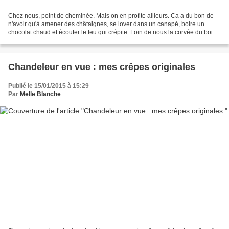
Chez nous, point de cheminée. Mais on en profite ailleurs. Ca a du bon de
n'avoir qu'à amener des châtaignes, se lover dans un canapé, boire un
chocolat chaud et écouter le feu qui crépite. Loin de nous la corvée du bois.
Tout juste le plaisir de déposer...
Chandeleur en vue : mes crêpes originales
Publié le 15/01/2015 à 15:29
Par
Melle Blanche