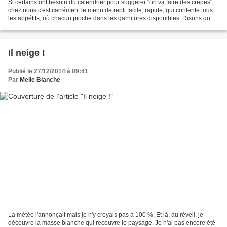
Si certains ont besoin du calendrier pour suggérer "on va faire des crêpes",
chez nous c'est carrément le menu de repli facile, rapide, qui contente tous
les appétits, où chacun pioche dans les garnitures disponibles. Disons que
la crêpière est de sortie...
Il neige !
Publié le 27/12/2014 à 09:41
Par
Melle Blanche
La météo l'annonçait mais je n'y croyais pas à 100 %. Et là, au réveil, je
découvre la masse blanche qui recouvre le paysage. Je n'ai pas encore été