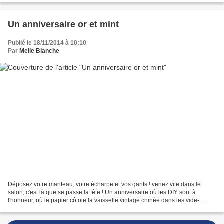
Un anniversaire or et mint
Publié le 18/11/2014 à 10:10
Par
Melle Blanche
Déposez votre manteau, votre écharpe et vos gants ! venez vite dans le
salon, c'est là que se passe la fête ! Un anniversaire où les DIY sont à
l'honneur, où le papier côtoie la vaisselle vintage chinée dans les vide-
greniers de l'été. Un condensé de...