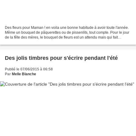
Des fleurs pour Maman ! en voila une bonne habitude à avoir toute l'année.
Même un bouquet de pâquerettes ou de pissenlits, tout compte. Pour le jour
de la fête des mères, le bouquet de fleurs est un attendu mais qui fait
toujours plaisir. D'ailleurs...
Des jolis timbres pour s'écrire pendant l'été
Publié le 07/06/2015 à 06:58
Par
Melle Blanche