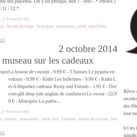
me des placebos. On y est presque, non ? - rires - * Photos 1
 / 11 / 12 *
…
]
- Permalien [
#
]
tos
,
flocons de neige
,
let it snow
,
chaussettes
,
plaid
,
tour Eiffel
,
2 octobre 2014
 museau sur les cadeaux
La housse de coussin - 9.99 € - 3 Suisses Le pyjama en
velours - 9.99 € - Kiabi Les ballerines - 9.99 € - Kiabi L
es 6 étiquettes cadeaux Rusty and Friends - 1.95 £ - Dot
Rêver 
com gift shop (site anglais de confiance) Le sweat - 22.9
recette
9 € - Monoprix La patère...
des fêt
…
]
- Permalien [
#
]
tout m
x
,
coussin
,
chaussettes
,
sweat
,
fox
,
3 suisses
,
housse de coussin
,
Dot
Ici les
simplic