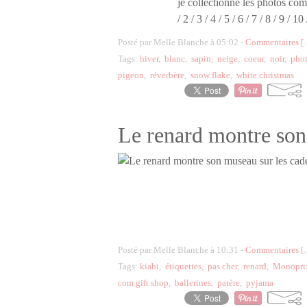
je collectionne les photos com
/ 2 / 3 / 4 / 5 / 6 / 7 / 8 / 9 / 10
Posté par Melle Blanche à 05:02 -
Commentaires [
Tags:
hiver
,
blanc
,
sapin
,
neige
,
coeur
,
noir
,
pho
pigeon
,
réverbère
,
snow flake
,
white christmas
Le renard montre son
Posté par Melle Blanche à 10:31 -
Commentaires [
Tags:
kiabi
,
étiquettes
,
pas cher
,
renard
,
Monopri
com gift shop
,
ballerines
,
patère
,
pyjama