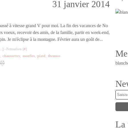
31 janvier 2014
passé à vitesse grand V pour moi. La fin des vacances de No
rs voeux, recevoir des amis, de la famille, partir en week-end,
apin. Je m'éclipse à la montagne. Février aura un goût de...
…
]
- Permalien [
#
]
Me 
,
chaussettes
,
moufles
,
plaid
,
thermos
blanch
New
La 