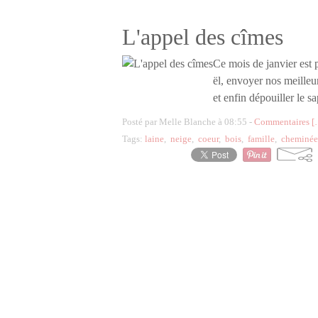
L'appel des cîmes
Ce mois de janvier est 
ël, envoyer nos meilleu
et enfin dépouiller le s
Posté par Melle Blanche à 08:55 -
Commentaires [
Tags:
laine
,
neige
,
coeur
,
bois
,
famille
,
cheminée