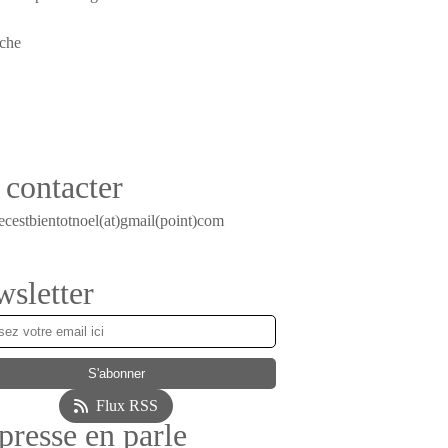
contacter
ecestbientotnoel(at)gmail(point)com
sletter
Flux RSS
presse en parle