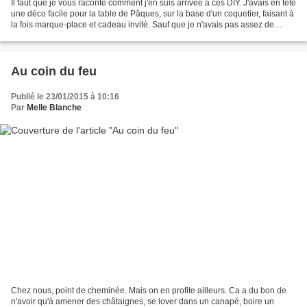
Il faut que je vous raconte comment j'en suis arrivée à ces DIY. J'avais en tête
une déco facile pour la table de Pâques, sur la base d'un coquetier, faisant à
la fois marque-place et cadeau invité. Sauf que je n'avais pas assez de
coquetiers, pas étonnant...
Au coin du feu
Publié le 23/01/2015 à 10:16
Par
Melle Blanche
Chez nous, point de cheminée. Mais on en profite ailleurs. Ca a du bon de
n'avoir qu'à amener des châtaignes, se lover dans un canapé, boire un