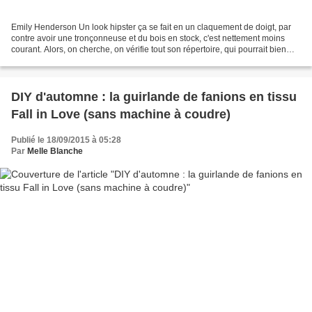
Emily Henderson Un look hipster ça se fait en un claquement de doigt, par
contre avoir une tronçonneuse et du bois en stock, c'est nettement moins
courant. Alors, on cherche, on vérifie tout son répertoire, qui pourrait bien
nous dégoter ce bois qui serait...
DIY d'automne : la guirlande de fanions en tissu
Fall in Love (sans machine à coudre)
Publié le 18/09/2015 à 05:28
Par
Melle Blanche