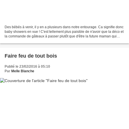
Des bébés à venir, il y en a plusieurs dans notre entourage. Ca signifie donc
baby showers en vue ! C'est tellement plus paisible de n'avoir que la déco et
la commande de gâteaux à passer plutôt que d'être la future maman qui
jongle entre insomnie/nausées/souffle...
Faire feu de tout bois
Publié le 23/02/2016 à 05:10
Par
Melle Blanche