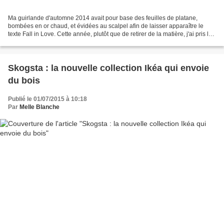
Ma guirlande d'automne 2014 avait pour base des feuilles de platane,
bombées en or chaud, et évidées au scalpel afin de laisser apparaître le
texte Fall in Love. Cette année, plutôt que de retirer de la matière, j'ai pris le
parti d'ajouter des éléments...
Skogsta : la nouvelle collection Ikéa qui envoie
du bois
Publié le 01/07/2015 à 10:18
Par
Melle Blanche