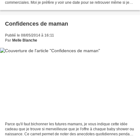
commerciales. Moi je préfère y voir une date pour se retrouver même si je
n'ai pas besoin d'avoir un calendrier...
Confidences de maman
Publié le 08/05/2014 à 16:11
Par
Melle Blanche
Parce qu'il faut bichonner les futures mamans, je vous indique cette idée
cadeau que je trouve si merveilleuse que je l'offre à chaque baby shower ou
naissance. Ce carnet permet de noter des anecdotes quotidiennes pendant
5 ans. Et croyez moi on ne se...