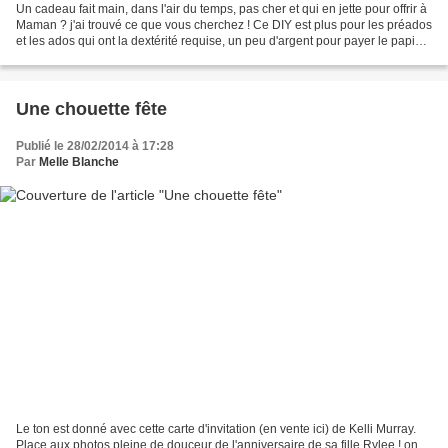
Un cadeau fait main, dans l'air du temps, pas cher et qui en jette pour offrir à
Maman ? j'ai trouvé ce que vous cherchez ! Ce DIY est plus pour les préados
et les ados qui ont la dextérité requise, un peu d'argent pour payer le papier
autocollant (type...
Une chouette fête
Publié le 28/02/2014 à 17:28
Par
Melle Blanche
Le ton est donné avec cette carte d'invitation (en vente ici) de Kelli Murray.
Place aux photos pleine de douceur de l'anniversaire de sa fille Rylee ! on