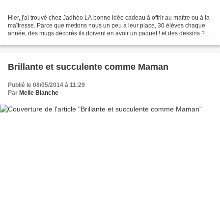
Hier, j'ai trouvé chez Jadhéo LA bonne idée cadeau à offrir au maître ou à la
maîtresse. Parce que mettons nous un peu à leur place, 30 élèves chaque
année, des mugs décorés ils doivent en avoir un paquet ! et des dessins ?
de quoi tapisser leurs maisons....
Brillante et succulente comme Maman
Publié le 08/05/2014 à 11:29
Par
Melle Blanche