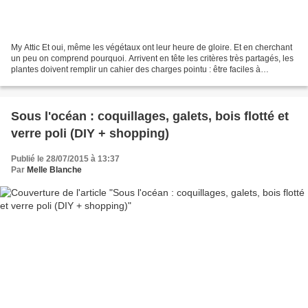
My Attic Et oui, même les végétaux ont leur heure de gloire. Et en cherchant
un peu on comprend pourquoi. Arrivent en tête les critères très partagés, les
plantes doivent remplir un cahier des charges pointu : être faciles à
entretenir, pas chères, peu...
Sous l'océan : coquillages, galets, bois flotté et
verre poli (DIY + shopping)
Publié le 28/07/2015 à 13:37
Par
Melle Blanche