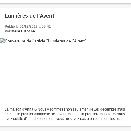
variée qui m'ont tapé dans l'oeil....
Lumières de l'Avent
Publié le 01/12/2013 à 09:41
Par
Melle Blanche
La maison d'Anna G Nous y sommes ! non seulement le 1er décembre mais
en plus le premier dimanche de l'Avent. Sortons la première bougie. Si vous
avez oublié d'en acheter ou que vous ne savez pas bien comment les mettre
en valeur, ma sélection de photos...