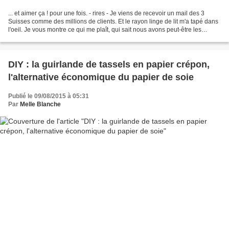
... et aimer ça ! pour une fois. - rires - Je viens de recevoir un mail des 3
Suisses comme des millions de clients. Et le rayon linge de lit m'a tapé dans
l'oeil. Je vous montre ce qui me plaît, qui sait nous avons peut-être les
mêmes goûts déco. Une...
DIY : la guirlande de tassels en papier crépon,
l'alternative économique du papier de soie
Publié le 09/08/2015 à 05:31
Par
Melle Blanche