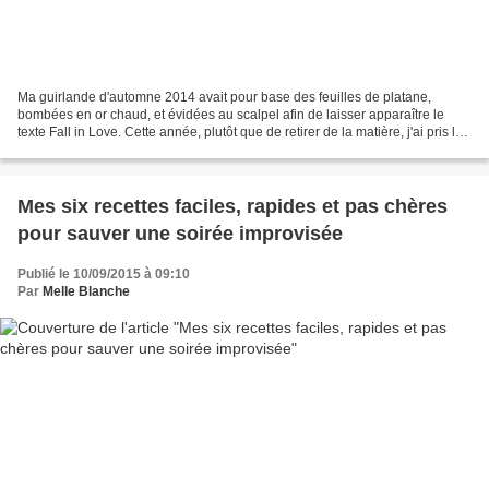
Ma guirlande d'automne 2014 avait pour base des feuilles de platane,
bombées en or chaud, et évidées au scalpel afin de laisser apparaître le
texte Fall in Love. Cette année, plutôt que de retirer de la matière, j'ai pris le
parti d'ajouter des éléments...
Mes six recettes faciles, rapides et pas chères
pour sauver une soirée improvisée
Publié le 10/09/2015 à 09:10
Par
Melle Blanche