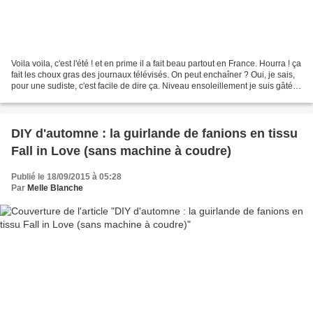
Voila voila, c'est l'été ! et en prime il a fait beau partout en France. Hourra ! ça
fait les choux gras des journaux télévisés. On peut enchaîner ? Oui, je sais,
pour une sudiste, c'est facile de dire ça. Niveau ensoleillement je suis gâtée.
Et pour...
DIY d'automne : la guirlande de fanions en tissu
Fall in Love (sans machine à coudre)
Publié le 18/09/2015 à 05:28
Par
Melle Blanche