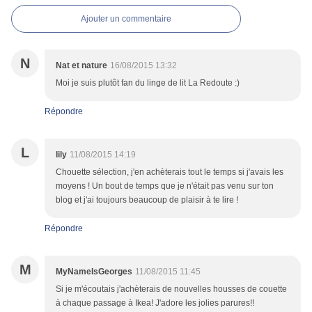
Ajouter un commentaire
N
Nat et nature
16/08/2015 13:32
Moi je suis plutôt fan du linge de lit La Redoute :)
Répondre
L
lily
11/08/2015 14:19
Chouette sélection, j'en achèterais tout le temps si j'avais les
moyens ! Un bout de temps que je n'était pas venu sur ton
blog et j'ai toujours beaucoup de plaisir à te lire !
Répondre
M
MyNameIsGeorges
11/08/2015 11:45
Si je m'écoutais j'achèterais de nouvelles housses de couette
à chaque passage à Ikea! J'adore les jolies parures!!