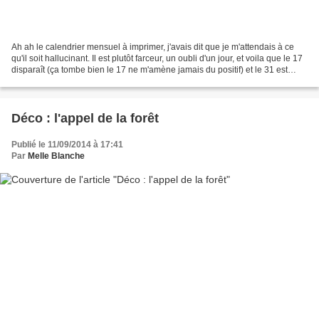
Ah ah le calendrier mensuel à imprimer, j'avais dit que je m'attendais à ce
qu'il soit hallucinant. Il est plutôt farceur, un oubli d'un jour, et voila que le 17
disparaît (ça tombe bien le 17 ne m'amène jamais du positif) et le 31 est
fantomatique. Halloween...
Déco : l'appel de la forêt
Publié le 11/09/2014 à 17:41
Par
Melle Blanche