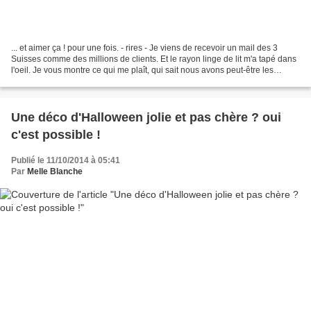
... et aimer ça ! pour une fois. - rires - Je viens de recevoir un mail des 3
Suisses comme des millions de clients. Et le rayon linge de lit m'a tapé dans
l'oeil. Je vous montre ce qui me plaît, qui sait nous avons peut-être les
mêmes goûts déco. Une...
Une déco d'Halloween jolie et pas chère ? oui
c'est possible !
Publié le 11/10/2014 à 05:41
Par
Melle Blanche