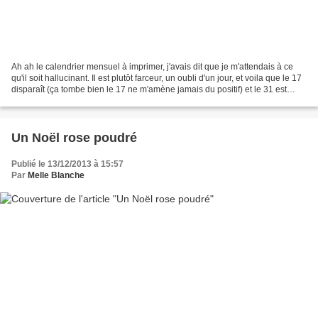
Ah ah le calendrier mensuel à imprimer, j'avais dit que je m'attendais à ce
qu'il soit hallucinant. Il est plutôt farceur, un oubli d'un jour, et voila que le 17
disparaît (ça tombe bien le 17 ne m'amène jamais du positif) et le 31 est
fantomatique. Halloween...
Un Noël rose poudré
Publié le 13/12/2013 à 15:57
Par
Melle Blanche