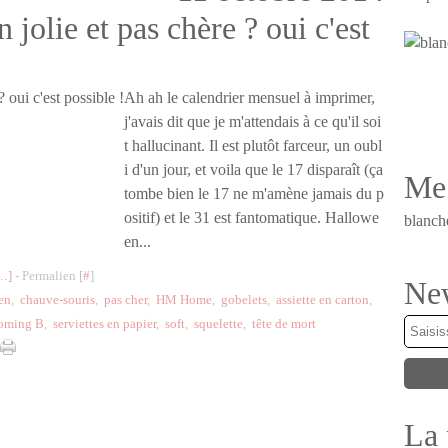
jolie et pas chère ? oui c'est
Ah ah le calendrier mensuel à imprimer,
j'avais dit que je m'attendais à ce qu'il soi
t hallucinant. Il est plutôt farceur, un oubl
i d'un jour, et voila que le 17 disparaît (ça
Me 
tombe bien le 17 ne m'amène jamais du p
ositif) et le 31 est fantomatique. Hallowe
blanch
en...
…
]
- Permalien [
#
]
New
en
,
chauve-souris
,
pas cher
,
HM Home
,
gobelets
,
assiette en carton
,
oming B
,
serviettes en papier
,
soft
,
squelette
,
tête de mort
La 