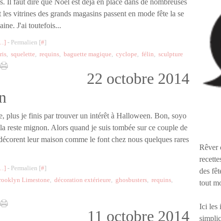
 Il faut dire que Noël est déjà en place dans de nombreuses
t les vitrines des grands magasins passent en mode fête la se
ne. J'ai toutefois...
…
]
- Permalien [
#
]
ris
,
squelette
,
requins
,
baguette magique
,
cyclope
,
félin
,
sculpture
22 octobre 2014
n
e, plus je finis par trouver un intérêt à Halloween. Bon, soyo
ela reste mignon. Alors quand je suis tombée sur ce couple de
décorent leur maison comme le font chez nous quelques rares
Rêver 
recette
…
]
- Permalien [
#
]
des fêt
rooklyn Limestone
,
décoration extérieure
,
ghosbusters
,
requins
,
tout m
Ici les
11 octobre 2014
simplic