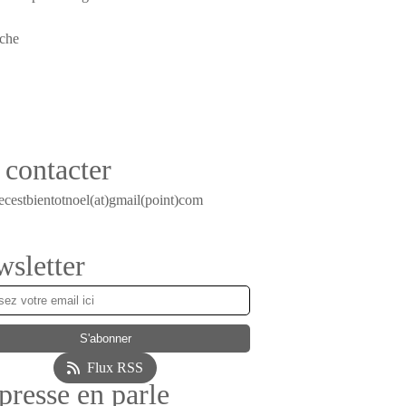
contacter
ecestbientotnoel(at)gmail(point)com
sletter
Flux RSS
presse en parle