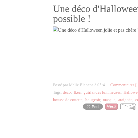
Une déco d'Halloween 
possible !
Posté par Melle Blanche à 05:41 -
Commentaires [
Tags:
déco
,
Ikéa
,
guirlandes lumineuses
,
Hallowe
housse de couette
,
bougeoir
,
masque
,
araignée
,
c