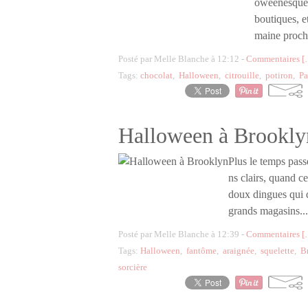
oweenesques.
boutiques, e
maine prochai
Posté par Melle Blanche à 12:12 -
Commentaires [
Tags:
chocolat
,
Halloween
,
citrouille
,
potiron
,
Pa
Halloween à Brookly
Plus le temps pass
ns clairs, quand c
doux dingues qui 
grands magasins...
Posté par Melle Blanche à 12:39 -
Commentaires [
Tags:
Halloween
,
fantôme
,
araignée
,
squelette
,
B
sorcière