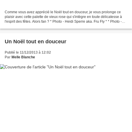
Comme vous avez apprécié le Noël tout en douceur, je vous prolonge ce
plaisir avec cette palette de vieux rose qui s'intègre en toute délicatesse à
l'esprit des fêtes. Alors fan ? * Photo - Heidi Sperre aka. Fru Fly * * Photo -
source non connue * * Photo...
Un Noël tout en douceur
Publié le 11/12/2013 à 12:02
Par
Melle Blanche