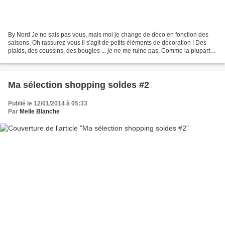
By Nord Je ne sais pas vous, mais moi je change de déco en fonction des
saisons. Oh rassurez-vous il s'agit de petits éléments de décoration ! Des
plaids, des coussins, des bougies ... je ne me ruine pas. Comme la plupart
d'entre vous je l'imagine, j'ai...
Ma sélection shopping soldes #2
Publié le 12/01/2014 à 05:33
Par
Melle Blanche