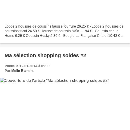
Lot de 2 housses de coussins fausse fourrure 26.25 € - Lot de 2 housses de
coussins tricot 24.50 € Housse de coussin Naîa 11.94 € - Coussin coeur
Home 6.29 € Coussin Husky 5.39 € - Bougie La Française Chalet 10.43 € et
18.13 € Nappe étoilée dès 11.94...
Ma sélection shopping soldes #2
Publié le 12/01/2014 à 05:33
Par
Melle Blanche