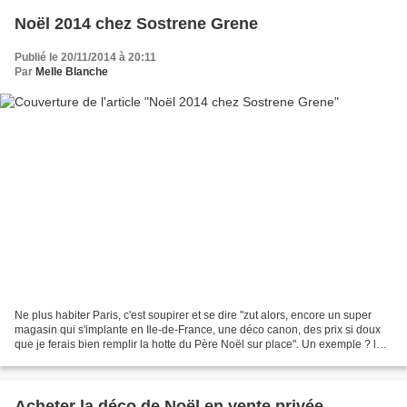
Noël 2014 chez Sostrene Grene
Publié le 20/11/2014 à 20:11
Par
Melle Blanche
Ne plus habiter Paris, c'est soupirer et se dire "zut alors, encore un super
magasin qui s'implante en Ile-de-France, une déco canon, des prix si doux
que je ferais bien remplir la hotte du Père Noël sur place". Un exemple ? le
rouleau de papier cadeau...
Acheter la déco de Noël en vente privée