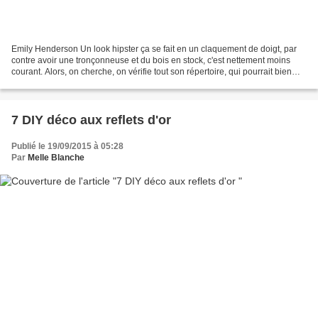
Emily Henderson Un look hipster ça se fait en un claquement de doigt, par
contre avoir une tronçonneuse et du bois en stock, c'est nettement moins
courant. Alors, on cherche, on vérifie tout son répertoire, qui pourrait bien
nous dégoter ce bois qui serait...
7 DIY déco aux reflets d'or
Publié le 19/09/2015 à 05:28
Par
Melle Blanche