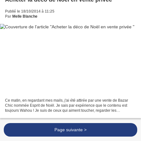
Publié le 18/10/2014 à 11:25
Par
Melle Blanche
Ce matin, en regardant mes mails, j'ai été attirée par une vente de Bazar
Chic nommée Esprit de Noël. Je sais par expérience que le contenu est
toujours Wahou ! Je suis de ceux qui aiment toucher, regarder les
décorations sous toutes les coutures mais...
Page suivante >