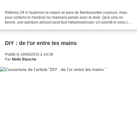
Refinery 29 A l'automne la nature se pare de flamboyantes couleurs, mais
pour certains le mordoré ne rivalisera jamais avec le doré. Qu'à cela ne
tienne, une peinture aérosol peut tout métamorphoser. Un pschitt et voila ce
que vous pourrez obtenir. A...
DIY : de l'or entre les mains
Publié le 10/08/2015 à 14:36
Par
Melle Blanche