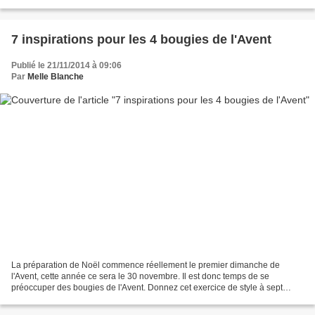
autrement. Et c'est toujours...
7 inspirations pour les 4 bougies de l'Avent
Publié le 21/11/2014 à 09:06
Par
Melle Blanche
La préparation de Noël commence réellement le premier dimanche de
l'Avent, cette année ce sera le 30 novembre. Il est donc temps de se
préoccuper des bougies de l'Avent. Donnez cet exercice de style à sept
créatives, directrices artitiques, set designers,...