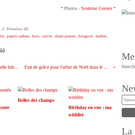
* Photos -
Sostrene Grenes
*
…
]
- Permalien [
#
]
ile
,
papier cadeau
,
bois
,
cuivre
,
dame-jeanne
,
bougeoir
,
marbre
,
Me 
blanch
DIY récup' : la couronne de l'Avent naturelle faite de branches
Etat de grâce pour l'arbre de Noël dans le paradis blanc
New
Belles des champs
ournée
Birthday en vue : ma
wishlist
La 