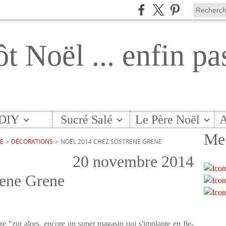
ôt Noël ... enfin pa
DIY
Sucré Salé
Le Père Noël
A
Me 
TE
>
DÉCORATIONS
>
NOËL 2014 CHEZ SOSTRENE GRENE
20 novembre 2014
rene Grene
dire "zut alors, encore un super magasin qui s'implante en Ile-