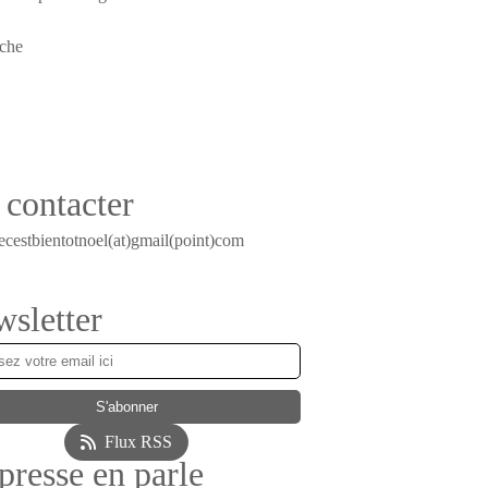
contacter
ecestbientotnoel(at)gmail(point)com
sletter
Flux RSS
presse en parle