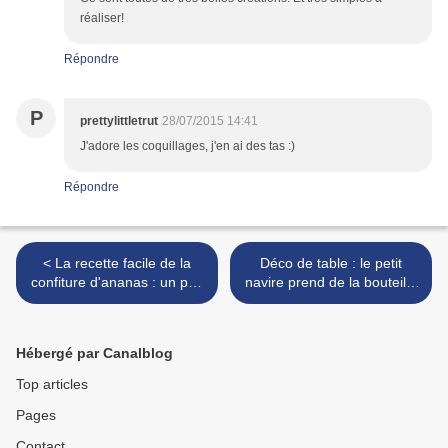
réaliser!
Répondre
P
prettylittletrut
28/07/2015 14:41
J'adore les coquillages, j'en ai des tas :)
Répondre
< La recette facile de la
Déco de table : le petit
confiture d'ananas : un peu
navire prend de la bouteille
d'exotisme sur les tartines
>
Hébergé par Canalblog
Top articles
Pages
Contact