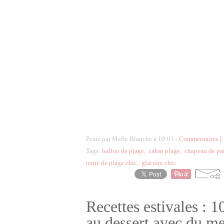
Posté par Melle Blanche à 10:01 -
Commentaires [
Tags:
ballon de plage
,
cabas plage
,
chapeau de pa
tente de plage chic
,
glacière chic
Recettes estivales : 1
au dessert avec du m