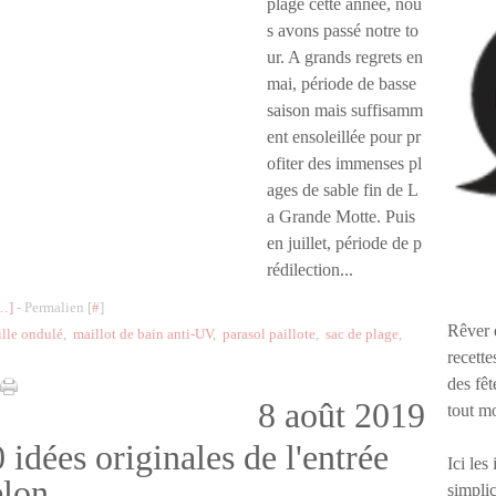
plage cette année, nou
s avons passé notre to
ur. A grands regrets en
mai, période de basse
saison mais suffisamm
ent ensoleillée pour pr
ofiter des immenses pl
ages de sable fin de L
a Grande Motte. Puis
en juillet, période de p
rédilection...
…
]
- Permalien [
#
]
Rêver 
ille ondulé
,
maillot de bain anti-UV
,
parasol paillote
,
sac de plage
,
recette
des fêt
8 août 2019
tout m
0 idées originales de l'entrée
Ici les
elon
simplic