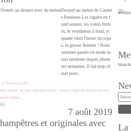
Dessert au melon de Carnet
s Parisiens Les cigales en f
ond sonore, les volets ferm
és, le ventilateur à fond, et
quand vient l'heure du repa
s, la grosse flemme ! Nous
Me 
sommes passés en mode m
enu farniente depuis plusie
blanch
urs semaines. Il fait trop ch
aud pour...
New
…
]
- Permalien [
#
]
entrée melon
,
recette originale melon
,
recette originale melon crevette
,
dessert melon
7 août 2019
hampêtres et originales avec
La 