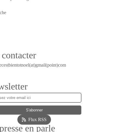
contacter
ecestbientotnoel(at)gmail(point)com
sletter
Flux RSS
presse en parle