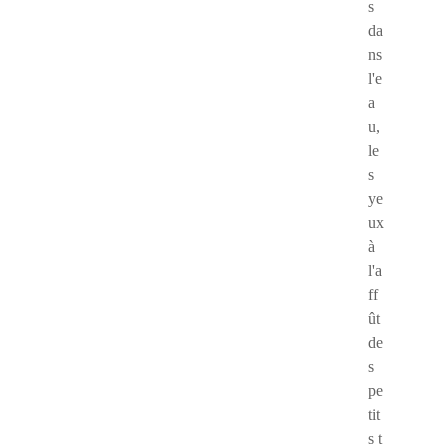
s
da
ns
l'e
a
u,
le
s
ye
ux
à
l'a
ff
ût
de
s
pe
tit
s t