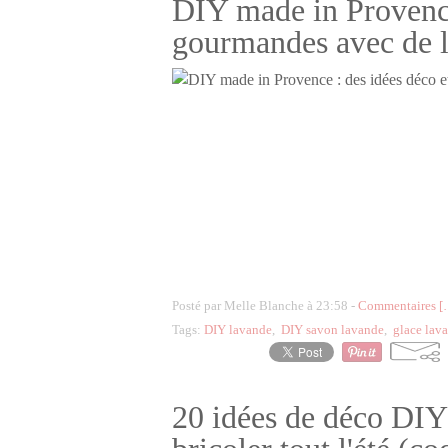
DIY made in Provence
gourmandes avec de l
Posté par Melle Blanche à 23:58 -
Commentaires [
Tags:
DIY lavande
,
DIY savon lavande
,
glace lav
20 idées de déco DIY