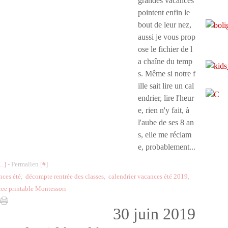
grandes vacances
pointent enfin le
bout de leur nez,
aussi je vous prop
ose le fichier de l
a chaîne du temp
s. Même si notre f
ille sait lire un cal
endrier, lire l'heur
e, rien n'y fait, à
l'aube de ses 8 an
s, elle me réclam
e, probablement...
…
]
- Permalien [
#
]
nces été
,
décompte rentrée des classes
,
calendrier vacances été 2019
,
ree printable Montessori
30 juin 2019