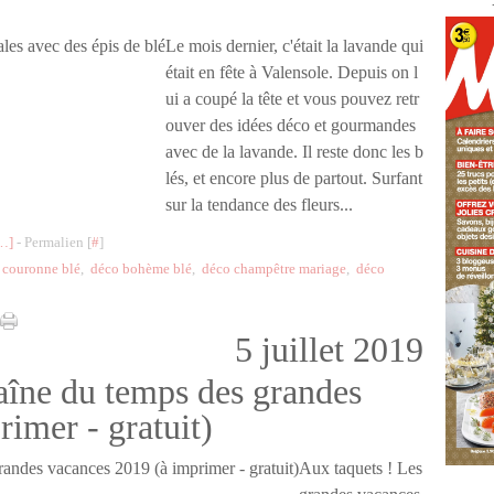
Le mois dernier, c'était la lavande qui
était en fête à Valensole. Depuis on l
ui a coupé la tête et vous pouvez retr
ouver des idées déco et gourmandes
avec de la lavande. Il reste donc les b
lés, et encore plus de partout. Surfant
sur la tendance des fleurs...
…
]
- Permalien [
#
]
,
couronne blé
,
déco bohème blé
,
déco champêtre mariage
,
déco
5 juillet 2019
haîne du temps des grandes
imer - gratuit)
Aux taquets ! Les