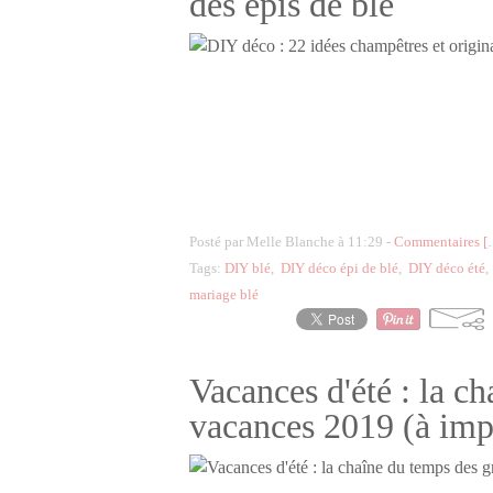
des épis de blé
Posté par Melle Blanche à 11:29 -
Commentaires [
Tags:
DIY blé
,
DIY déco épi de blé
,
DIY déco été
mariage blé
Vacances d'été : la c
vacances 2019 (à impr