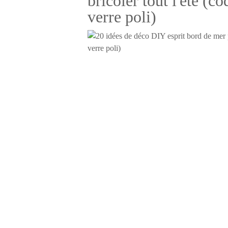
bricoler tout l'été (co
verre poli)