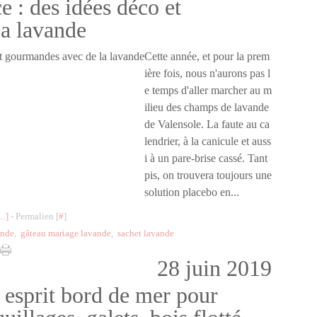
 : des idées déco et
a lavande
Cette année, et pour la prem
ière fois, nous n'aurons pas l
e temps d'aller marcher au m
ilieu des champs de lavande
de Valensole. La faute au ca
lendrier, à la canicule et auss
i à un pare-brise cassé. Tant
pis, on trouvera toujours une
solution placebo en...
…
]
- Permalien [
#
]
ande
,
gâteau mariage lavande
,
sachet lavande
28 juin 2019
 esprit bord de mer pour