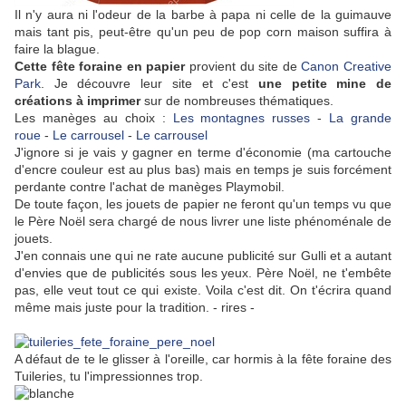
Il n'y aura ni l'odeur de la barbe à papa ni celle de la guimauve
mais tant pis, peut-être qu'un peu de pop corn maison suffira à
faire la blague.
Cette fête foraine en papier
provient du site de
Canon Creative
Park
. Je découvre leur site et c'est
une petite mine de
créations à imprimer
sur de nombreuses thématiques.
Les manèges au choix :
Les montagnes russes
-
La grande
roue
-
Le carrousel
-
Le carrousel
J'ignore si je vais y gagner en terme d'économie (ma cartouche
d'encre couleur est au plus bas) mais en temps je suis forcément
perdante contre l'achat de manèges Playmobil.
De toute façon, les jouets de papier ne feront qu'un temps vu que
le Père Noël sera chargé de nous livrer une liste phénoménale de
jouets.
J'en connais une qui ne rate aucune publicité sur Gulli et a autant
d'envies que de publicités sous les yeux. Père Noël, ne t'embête
pas, elle veut tout ce qui existe. Voila c'est dit. On t'écrira quand
même mais juste pour la tradition. - rires -
A défaut de te le glisser à l'oreille, car hormis à la fête foraine des
Tuileries, tu l'impressionnes trop.