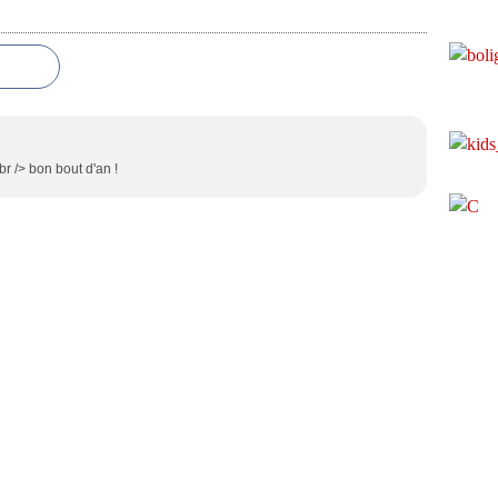
br /> bon bout d'an !
l Canalblog
Top articles
Contact
Signaler un abus
C.G.U.
Cookies et donnée