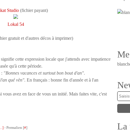
kat Studio
(fichier payant)
Lokal 54
hier gratuit et d'autres décos à imprimer)
Me 
signifie cette expression locale que j'attends avec impatience
blanch
asée qu'à cette période.
e :
"
Bonnes vacances et surtout bon bout d'an".
 l'an qué vèn".
En français : bonne fin d'année et à l'an
New
 vous avez en face de vous un initié. Mais faites vite, c'est
La 
…
]
- Permalien [
#
]