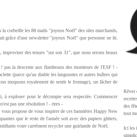
s la corbeille les 88 mails "joyeux Noël" des sites marchands,
fait grâce d'une newsletter "joyeux Noël" que personne ne lit.
ses, improviser des tenues "sur son 31", que nous serons beaux
! pas la descente aux flambeaux des moniteurs de l'ESF ! -
 raclette (parce qu'au diable les langoustes et autres huîtres qui
 nous moquons royalement de sentir le fromage), un lâcher de
Rêver 
tti, à exploser pour le décompte sera respectée. Commencer
recette
n'est pas une résolution ! - rires -
des fêt
je vous propose de vous inspirer de ces bannières Happy New
tout m
nquantes que le reste de l'année soit avec des papiers glitters,
cintillants voire carrément recycler une guirlande de Noël.
Ici les
simplic