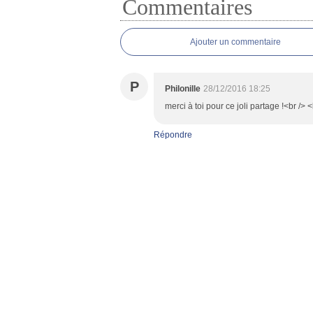
Commentaires
Ajouter un commentaire
P
Philonille
28/12/2016 18:25
merci à toi pour ce joli partage !<br /> <
Répondre
Voir le profil de
Heidi_13
sur le portai