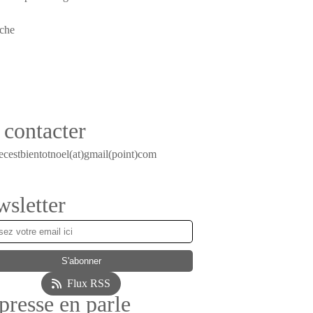
contacter
ecestbientotnoel(at)gmail(point)com
sletter
Flux RSS
presse en parle