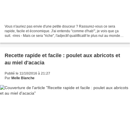
Vous n'auriez pas envie d'une petite douceur ? Rassurez-vous ce sera
rapide, facile et économique. J'ai entendu "comme d'hab'", je vois que ça
suit. -rires - Mais ce sera "riche", l'adjectif qualitficatif le plus nul au monde
pour dire que ce sera sucré,...
Recette rapide et facile : poulet aux abricots et
au miel d'acacia
Publié le 11/10/2016 à 21:27
Par
Melle Blanche