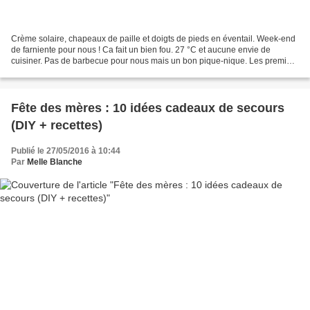
Crème solaire, chapeaux de paille et doigts de pieds en éventail. Week-end
de farniente pour nous ! Ca fait un bien fou. 27 °C et aucune envie de
cuisiner. Pas de barbecue pour nous mais un bon pique-nique. Les premiers
melons de la saison ne s'y attendaient...
Fête des mères : 10 idées cadeaux de secours
(DIY + recettes)
Publié le 27/05/2016 à 10:44
Par
Melle Blanche