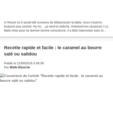
A l'heure où il aurait été convenu de débarrasser la table, nous n'avions
toujours pas cuisiné. Hu hu ... ça sent la relâche. Vivement les vacances ! La
table mise pour se donner bonne conscience, il a fallu improviser avec le
contenu du frigo mais surtout...
Recette rapide et facile : le caramel au beurre
salé ou salidou
Publié le 21/09/2016 à 08:58
Par
Melle Blanche