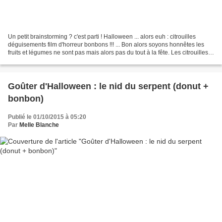
Un petit brainstorming ? c'est parti ! Halloween ... alors euh : citrouilles
déguisements film d'horreur bonbons !!! ... Bon alors soyons honnêtes les
fruits et légumes ne sont pas mais alors pas du tout à la fête. Les citrouilles
sont plus invitées à...
Goûter d'Halloween : le nid du serpent (donut +
bonbon)
Publié le 01/10/2015 à 05:20
Par
Melle Blanche