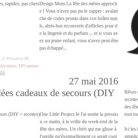
Design Mom La fête des mères approch
e ! Vous n'avez pas pu le zapper : avalan
che de codes promo dans vos boîtes mai
ls, abris-bus recouverts d'affiches pour d
e la lingerie et du parfum ... et si vous av
ez un jeune enfant, vous n'avez peut-être
pas échappé...
…
]
- Permalien [
#
]
 des mères
,
DIY maman
27 mai 2016
idées cadeaux de secours (DIY
Rêver 
recette
des fêt
tout m
One Little Project Je l'ai sentie la pressio
n ce matin, à la veille du week-end de la
Ici les
fête des mères. Un chéri qui me glisse à
simplic
l'oreille qu'éventuellement ce serait cool