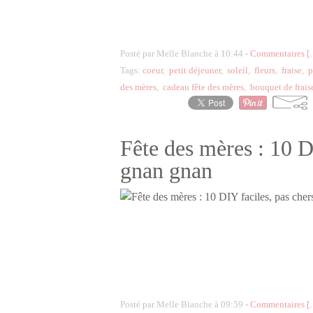
Posté par Melle Blanche à 10:44 -
Commentaires [
Tags:
coeur
,
petit déjeuner
,
soleil
,
fleurs
,
fraise
,
p
des mères
,
cadeau fête des mères
,
bouquet de frais
Fête des mères : 10 D
gnan gnan
Posté par Melle Blanche à 09:59 -
Commentaires [