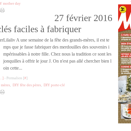
Y mother day
27 février 2016
lés faciles à fabriquer
Lilaliv A une semaine de la fête des grands-mères, il est te
mps que je fasse fabriquer des merdouilles des souvenirs i
mpérissables à notre fille. Chez nous la tradition ce sont les
jonquilles à offrir le jour J. On n'est pas allé chercher bien l
oin cette...
…
]
- Permalien [
#
]
s mères
,
DIY fête des pères
,
DIY porte-clé