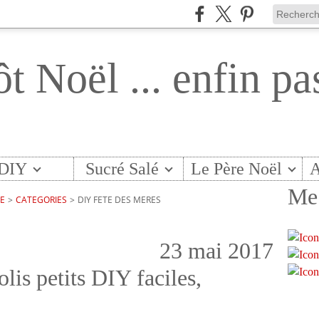
ôt Noël ... enfin pa
DIY
Sucré Salé
Le Père Noël
A
Me 
TE
>
CATEGORIES
>
DIY FETE DES MERES
23 mai 2017
olis petits DIY faciles,