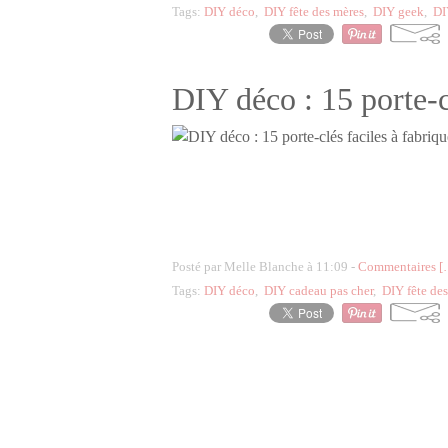
Tags:
DIY déco
,
DIY fête des mères
,
DIY geek
,
DI
DIY déco : 15 porte-c
Posté par Melle Blanche à 11:09 -
Commentaires [
Tags:
DIY déco
,
DIY cadeau pas cher
,
DIY fête de