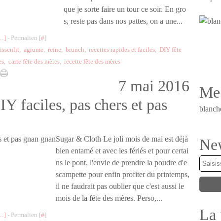
que je sorte faire un tour ce soir. En gro
s, reste pas dans nos pattes, on a une...
…
]
- Permalien [
#
]
issenlit
,
agrume
,
reine
,
brunch
,
recettes rapides et faciles
,
DIY fête
es
,
carte fête des mères
,
recette fête des mères
7 mai 2016
Me 
IY faciles, pas chers et pas
blanch
Sugar & Cloth Le joli mois de mai est déjà
New
bien entamé et avec les fériés et pour certai
ns le pont, l'envie de prendre la poudre d'e
scampette pour enfin profiter du printemps,
il ne faudrait pas oublier que c'est aussi le
mois de la fête des mères. Perso,...
La 
…
]
- Permalien [
#
]