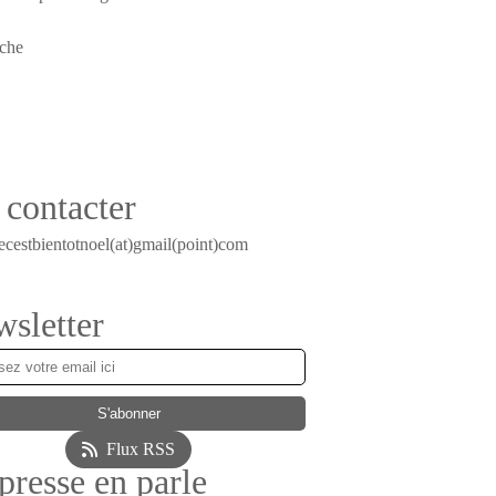
contacter
ecestbientotnoel(at)gmail(point)com
sletter
Flux RSS
presse en parle