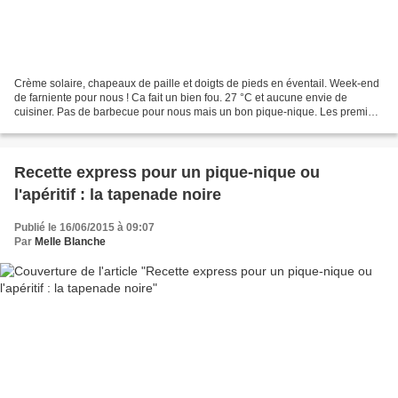
Crème solaire, chapeaux de paille et doigts de pieds en éventail. Week-end
de farniente pour nous ! Ca fait un bien fou. 27 °C et aucune envie de
cuisiner. Pas de barbecue pour nous mais un bon pique-nique. Les premiers
melons de la saison ne s'y attendaient...
Recette express pour un pique-nique ou
l'apéritif : la tapenade noire
Publié le 16/06/2015 à 09:07
Par
Melle Blanche