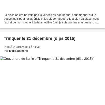
La pissaladière ne vole pas la vedette au pan bagnat pour manger sur le
pouce mais pour les apéritifs et les pique-niques, elle a bien sa place. Avec
l'achat de mon moule à tarte amovible (oui, je suis comme une gosse, un
nouveau joujou et plus aucun...
Trinquer le 31 décembre (dips 2015)
Publié le 28/12/2014 à 11:40
Par
Melle Blanche