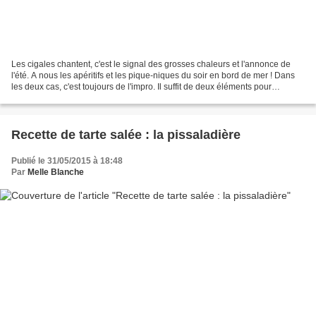
Les cigales chantent, c'est le signal des grosses chaleurs et l'annonce de
l'été. A nous les apéritifs et les pique-niques du soir en bord de mer ! Dans
les deux cas, c'est toujours de l'impro. Il suffit de deux éléments pour
grignoter : du bon pain et...
Recette de tarte salée : la pissaladière
Publié le 31/05/2015 à 18:48
Par
Melle Blanche