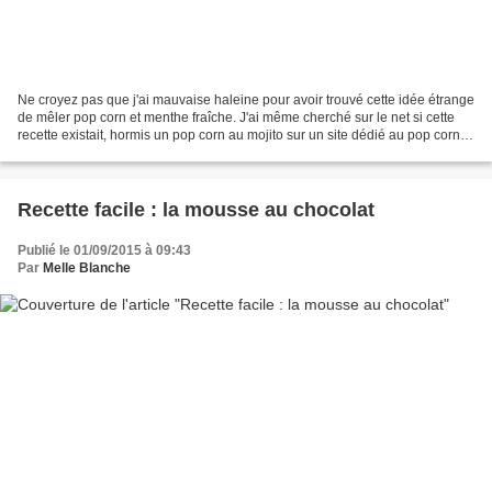
Ne croyez pas que j'ai mauvaise haleine pour avoir trouvé cette idée étrange
de mêler pop corn et menthe fraîche. J'ai même cherché sur le net si cette
recette existait, hormis un pop corn au mojito sur un site dédié au pop corn, il
n'y a pas l'ombre...
Recette facile : la mousse au chocolat
Publié le 01/09/2015 à 09:43
Par
Melle Blanche