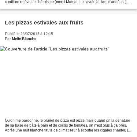
confiture relève de l'héroisme (merci Maman de l'avoir fait tant d'années !).
La relève n'est pas franchement assurée....
Les pizzas estivales aux fruits
Publié le 23/07/2015 à 12:15
Par
Melle Blanche
Qu'on me pardonne, le pluriel de pizza est pizze mais quand on la dénature
de sa base de pâte à pain et de coulis de tomates, on n'est plus à ça près.
Après une nuit blanche faute de climatiseur à écouter les cigales chanter, je
n'ai qu'une envie : de...