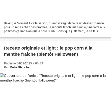
Baking A Moment A cette saison, quand il s'agit de faire un dessert maison
pour un repas chez des proches, je redoute le "oh fais simple, une tarte aux
pommes ça ira". Panique à bord ! Euh ... c'est que justement, je ne fais
jamais de tarte aux pommes,...
Recette originale et light : le pop corn à la
menthe fraîche (bientôt Halloween)
Publié le 04/09/2015 à 05:39
Par
Melle Blanche