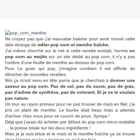
Ne croyez pas que j'ai mauvaise haleine pour avoir trouvé cette
idée étrange de
mêler pop corn et menthe fraîche.
J'ai même cherché sur le net si cette recette existait, hormis
un
pop corn au mojito
sur un site dédié au pop corn, il n'y a pas
l'ombre d'une feuille de menthe au-dessus du pop corn.
Pour Le grain qui pop, j'imagine combien il est difficile de
dénicher de nouvelles recettes.
Moi ça m'est venu en tête parce que je cherchais à
donner une
saveur au pop corn. Pas de sel, pas du sucre, pas de gras,
pas d'arôme de synthèse, pas de colorant. Et je ne le voulais
pas nature.
Un tour au rayon primeur pour ne pas trouver de maïs en filet, j'ai
pris un plant de menthe. Le fourbe était beau mais a attendu
d'arriver chez nous pour se couvrir de poux. Sympa !
Déjà que j'avais dû acheter par défaut du pop corn micro-ondable
... la poisse totale sur les deux ingrédients !
Mais je je suis tétue et le maïs et le menthe fraîche ça se trouve
chez l'épicier qui lui a toujours ce qu'il me faut.