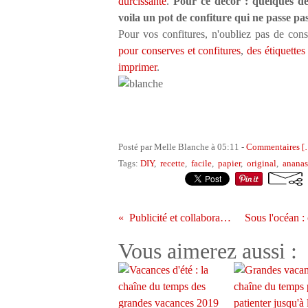
durcissante
.
Pour ce décor : quelques dé
voila un pot de confiture qui ne passe pa
Pour vos confitures, n'oubliez pas de consu
pour conserves et confitures
,
des étiquettes
imprimer
.
Posté par Melle Blanche à 05:11 -
Commentaires [
Tags:
DIY
,
recette
,
facile
,
papier
,
original
,
ananas
Publicité et collaboration
Vous aimerez aussi :