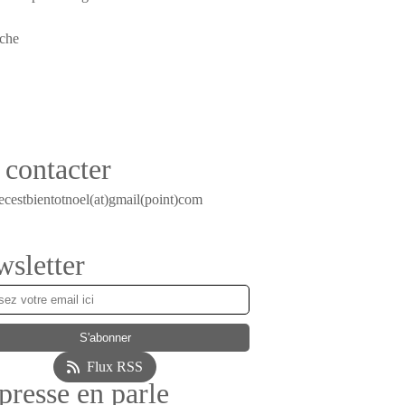
contacter
ecestbientotnoel(at)gmail(point)com
sletter
Flux RSS
presse en parle