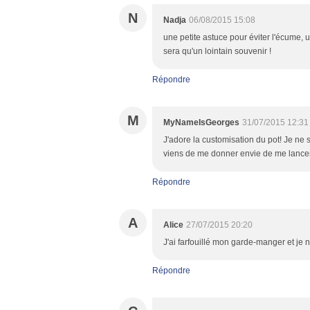
N
Nadja
06/08/2015 15:08
une petite astuce pour éviter l'écume,
sera qu'un lointain souvenir !
Répondre
M
MyNameIsGeorges
31/07/2015 12:31
J'adore la customisation du pot! Je ne s
viens de me donner envie de me lancer d
Répondre
A
Alice
27/07/2015 20:20
J'ai farfouillé mon garde-manger et je 
Répondre