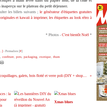
coupes à main levée dans du papier noir, de la colle et
s inaperçu sur le plateau du petit déjeuner.
lter les billets suivants ;
le générateur d'étiquettes gratuites
 originales et kawaii à imprimer
,
les étiquettes au look rétro à
* Photos -
C'est bientôt Noël
*
…
]
- Permalien [
#
]
,
confiture
,
pots
,
packaging
,
exotique
,
rhum
Sous l'océan : coquillages, galets, bois flotté et verre poli (DIY + shopping)
Xmas blues