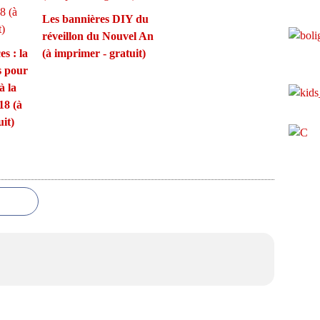
Les bannières DIY du
réveillon du Nouvel An
s : la
(à imprimer - gratuit)
s pour
à la
18 (à
it)