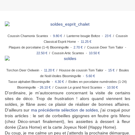
Coussin Chamonix Scantex -
9.80 €
/ Lanterne bougie Boltze -
23 €
/ Coussin
Classical Esprit Home -
11.25 €
Plaques de porcelaine (1-4) Bloomingville -
2.70 €
/ Coussin Deer Tom Tailor -
22.50 €
/ Coussin Artic Scantex -
10.50 €
Torchon Deer Oelwein -
11.20 €
/ Housse de coussin Tom Tailor -
15 €
/ Boules
de Noël étoiles Bloomingville -
5.60 €
Tasse alphabet Bloomingville -
4.30 €
/ Etoiles en porcelaine numérotées (1-24)
Bloomingville -
26.10 €
/ Coussin Le grand Nord Scantex -
10.50 €
D'ordinaire, je m'autocensure concernant la visite de certains
sites de déco. Trop de frustration ! alors quand viennent les
soldes, je flâne avec ce plaisir de réaliser de bonnes affaires.
D'ailleurs sur
ma précédente sélection de soldes
, j'ai craqué pour
trois articles : le set de corbeilles gigognes en feutre gris Menu
(chez Déco-smart finalement), les assiettes à dessert à fleur
dorée (Zara Home) et la carte Joyeux Noël (Happy Home).
Du coup, je me calme un peu et j'attends la prochaine démarque.