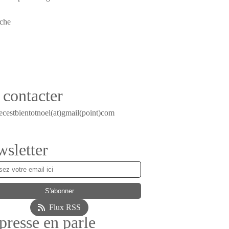
contacter
ecestbientotnoel(at)gmail(point)com
sletter
Flux RSS
presse en parle