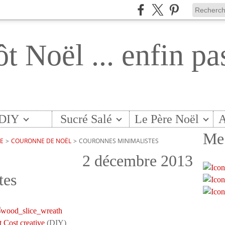
ôt Noël ... enfin pa
DIY
Sucré Salé
Le Père Noël
A
Me 
TE
>
COURONNE DE NOËL
>
COURONNES MINIMALISTES
2 décembre 2013
tes
t Cost creative
(DIY)