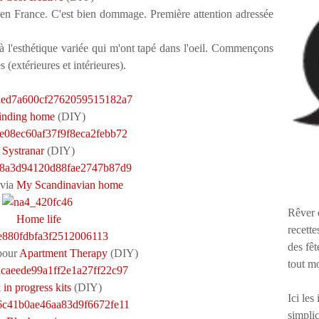
 en France. C'est bien dommage. Première attention adressée
à l'esthétique variée qui m'ont tapé dans l'oeil. Commençons
 (extérieures et intérieures).
inding home
(DIY)
Systranar
(DIY)
via
My Scandinavian home
Rêver 
Home life
recette
des fêt
pour
Apartment Therapy
(DIY)
tout m
in progress kits
(DIY)
Ici les
simplic