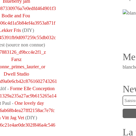
Blueberry jam
Bodie and Fou
Lekker Fris
(DIY)
est (source non connue)
Me 
Farsz
blanch
Dwell Studio
New
löf -
Forme Elle Conception
 Paul -
One lovely day
 Vitt Jag Vet
(DIY)
La 