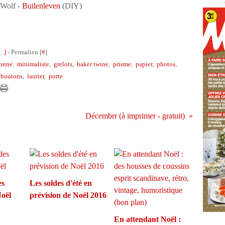
 Wolf -
Builenleven
(DIY)
.
…
]
- Permalien [
#
]
onne
,
minimaliste
,
grelots
,
baker twine
,
prisme
,
papier
,
photos
,
,
boutons
,
laurier
,
porte
Décembrr (à imprimer - gratuit)
es
Les soldes d'été en
Noël
prévision de Noël 2016
En attendant Noël :