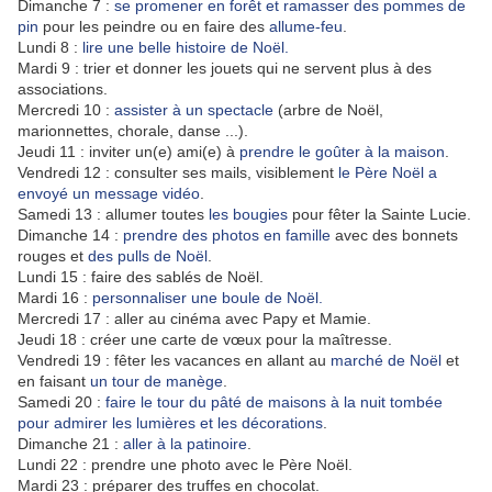
Dimanche 7 :
se promener en forêt et ramasser des pommes de
pin
pour les peindre ou en faire des
allume-feu
.
Lundi 8 :
lire une belle histoire de Noël.
Mardi 9 : trier et donner les jouets qui ne servent plus à des
associations.
Mercredi 10 :
assister à un spectacle
(arbre de Noël,
marionnettes, chorale, danse ...).
Jeudi 11 : inviter un(e) ami(e) à
prendre le goûter à la maison
.
Vendredi 12 :
consulter ses mails, visiblement
le Père Noël a
envoyé un message vidéo
.
Samedi 13 : allumer toutes
les bougies
pour fêter la Sainte Lucie.
Dimanche 14 :
prendre des photos en famille
avec des bonnets
rouges et
des pulls de Noël
.
Lundi 15 :
faire des sablés de Noël.
Mardi 16 :
p
ersonnaliser une boule de Noël.
Mercredi 17 : aller au cinéma avec Papy et Mamie.
Jeudi 18 : créer une carte de v
œ
ux pour la maîtresse.
Vendredi 19 :
fêter les vacances en allant au
marché de Noël
et
en faisant
un tour de manège
.
Samedi 20 :
faire le tour du pâté de maisons à la nuit tombée
pour admirer les lumières et les décorations
.
Dimanche 21 :
aller à la patinoire
.
Lundi 22 :
p
rendre une photo avec le Père Noël.
Mardi 23 : préparer des truffes en chocolat.