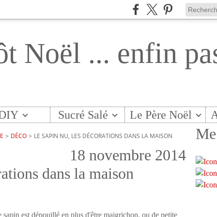
ôt Noël ... enfin pa
DIY
Sucré Salé
Le Père Noël
A
Me 
TE
>
DÉCO
>
LE SAPIN NU, LES DÉCORATIONS DANS LA MAISON
18 novembre 2014
rations dans la maison
le sapin est dépouillé en plus d'être maigrichon, ou de petite