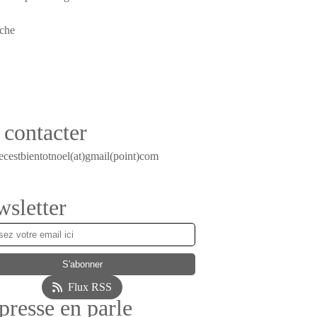
contacter
ecestbientotnoel(at)gmail(point)com
sletter
Flux RSS
presse en parle