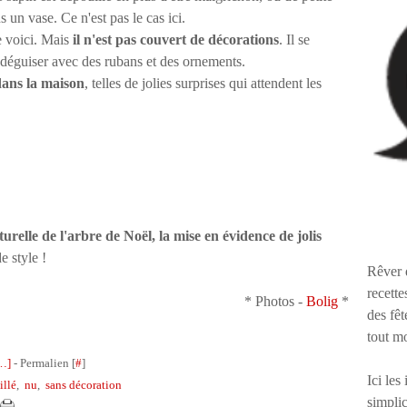
 un vase. Ce n'est pas le cas ici.
e voici. Mais
il n'est pas couvert de décorations
. Il se
déguiser avec des rubans et des ornements.
dans la maison
, telles de jolies surprises qui attendent les
turelle de l'arbre de Noël, la mise en évidence de jolis
de style !
Rêver 
recette
* Photos -
Bolig
*
des fêt
tout m
…
]
- Permalien [
#
]
Ici les
illé
,
nu
,
sans décoration
simplic