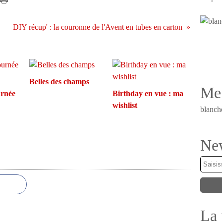
DIY récup' : la couronne de l'Avent en tubes en carton
Belles des champs
Me 
ournée
Birthday en vue : ma
wishlist
blanch
New
La 