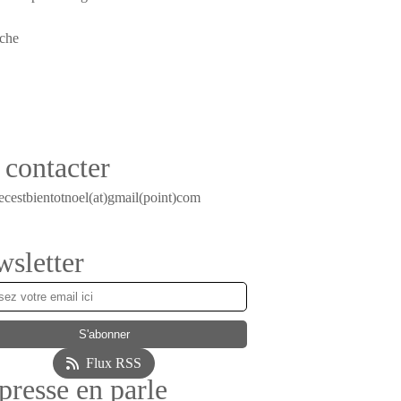
contacter
ecestbientotnoel(at)gmail(point)com
sletter
Flux RSS
presse en parle