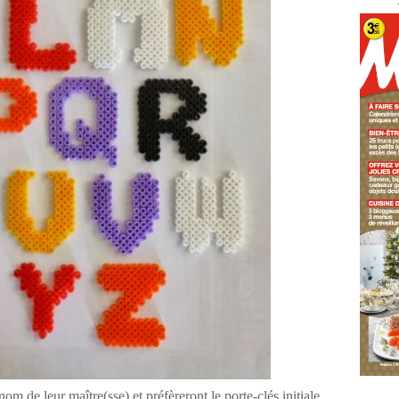
om de leur maître(sse) et préfèreront le porte-clés initiale.