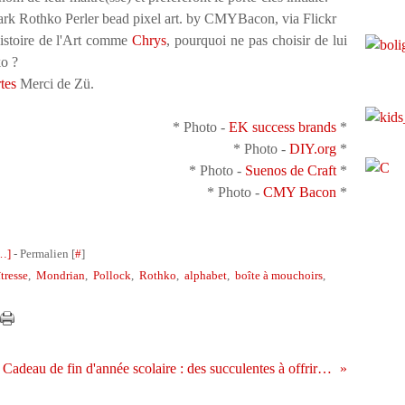
histoire de l'Art comme
Chrys
, pourquoi ne pas choisir de lui
ko ?
rtes
Merci de Zü.
* Photo -
EK success brands
*
* Photo -
DIY.org
*
* Photo -
Suenos de Craft
*
* Photo -
CMY Bacon
*
…
]
- Permalien [
#
]
tresse
,
Mondrian
,
Pollock
,
Rothko
,
alphabet
,
boîte à mouchoirs
,
Cadeau de fin d'année scolaire : des succulentes à offrir au maître ou à la maîtresse