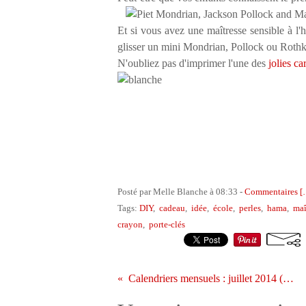
Et si vous avez une maîtresse sensible à l'
glisser un mini Mondrian, Pollock ou Roth
N'oubliez pas d'imprimer l'une des
jolies ca
Posté par Melle Blanche à 08:33 -
Commentaires [
Tags:
DIY
,
cadeau
,
idée
,
école
,
perles
,
hama
,
maî
crayon
,
porte-clés
Calendriers mensuels : juillet 2014 (à imprimer - gratuit)