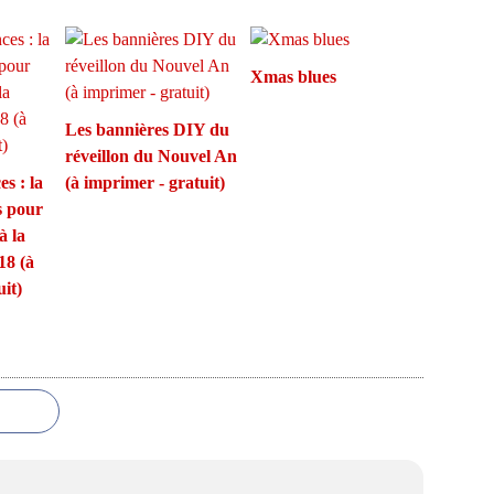
Xmas blues
Les bannières DIY du
réveillon du Nouvel An
s : la
(à imprimer - gratuit)
s pour
à la
18 (à
it)