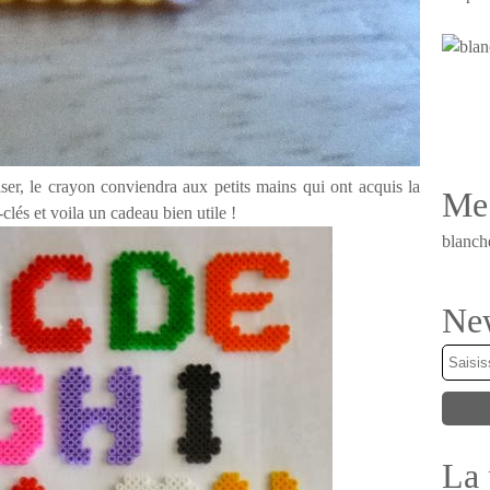
ser, le crayon conviendra aux petits mains qui ont acquis la
Me 
clés et voila un cadeau bien utile !
blanch
New
La 