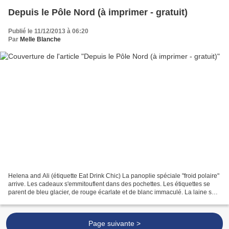
Depuis le Pôle Nord (à imprimer - gratuit)
Publié le 11/12/2013 à 06:20
Par
Melle Blanche
Helena and Ali (étiquette Eat Drink Chic) La panoplie spéciale "froid polaire"
arrive. Les cadeaux s'emmitouflent dans des pochettes. Les étiquettes se
parent de bleu glacier, de rouge écarlate et de blanc immaculé. La laine se
fait douillette. Eat Drink...
Page suivante >