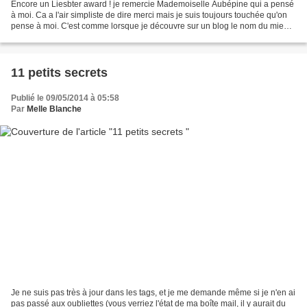
Encore un Liesbter award ! je remercie Mademoiselle Aubépine qui a pensé
à moi. Ca a l'air simpliste de dire merci mais je suis toujours touchée qu'on
pense à moi. C'est comme lorsque je découvre sur un blog le nom du mien
dans la blogroll. J'ai les yeux...
11 petits secrets
Publié le 09/05/2014 à 05:58
Par
Melle Blanche
Je ne suis pas très à jour dans les tags, et je me demande même si je n'en ai
pas passé aux oubliettes (vous verriez l'état de ma boîte mail, il y aurait du