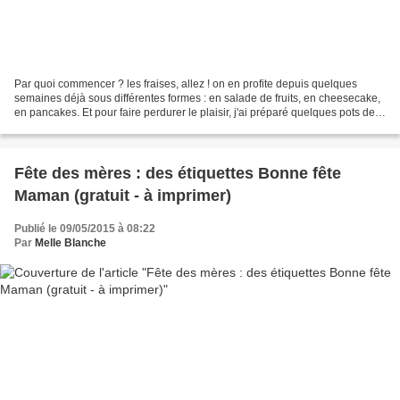
Par quoi commencer ? les fraises, allez ! on en profite depuis quelques
semaines déjà sous différentes formes : en salade de fruits, en cheesecake,
en pancakes. Et pour faire perdurer le plaisir, j'ai préparé quelques pots de
confiture. Enfin confiture,...
Fête des mères : des étiquettes Bonne fête
Maman (gratuit - à imprimer)
Publié le 09/05/2015 à 08:22
Par
Melle Blanche