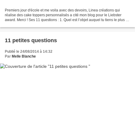
Premiers jour d'école et me voila avec des devoirs, Linea créations qui
réalise des cake toppers personnalisés a cité mon blog pour le Liebster
award. Merci ! Ses 11 questions : 1. Quel est l’objet auquel tu tiens le plus ?
Une bague sans valeur marchande....
11 petites questions
Publié le 24/08/2014 à 14:32
Par
Melle Blanche