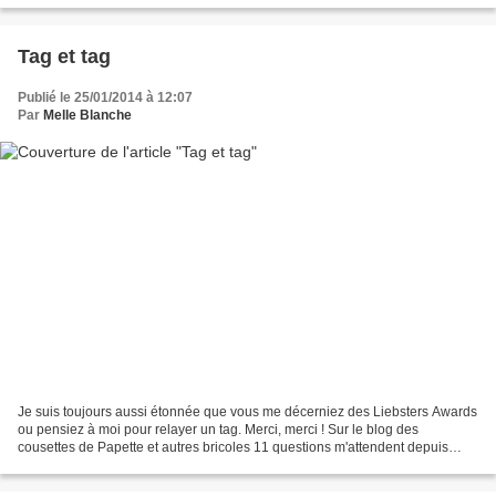
Tag et tag
Publié le 25/01/2014 à 12:07
Par
Melle Blanche
Je suis toujours aussi étonnée que vous me décerniez des Liebsters Awards
ou pensiez à moi pour relayer un tag. Merci, merci ! Sur le blog des
cousettes de Papette et autres bricoles 11 questions m'attendent depuis
deux semaines déjà ... et j'ai osé lui...