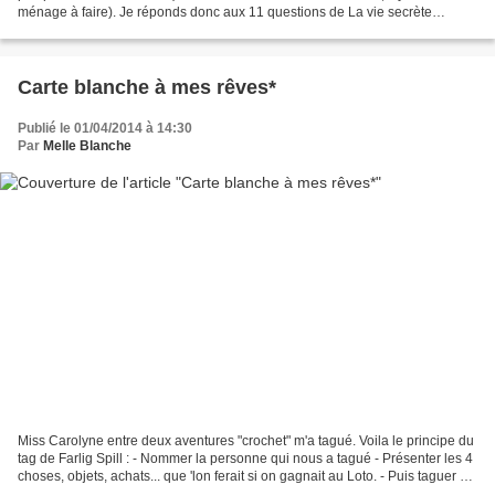
ménage à faire). Je réponds donc aux 11 questions de La vie secrète
d'Emily. 1 : Que manges-tu...
Carte blanche à mes rêves*
Publié le 01/04/2014 à 14:30
Par
Melle Blanche
Miss Carolyne entre deux aventures "crochet" m'a tagué. Voila le principe du
tag de Farlig Spill : - Nommer la personne qui nous a tagué - Présenter les 4
choses, objets, achats... que 'lon ferait si on gagnait au Loto. - Puis taguer 10
personnes (environ,...