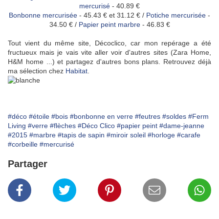
mercurisé
- 40.89 €
Bonbonne mercurisée
- 45.43 € et 31.12 € /
Potiche mercurisée
-
34.50 € /
Papier peint marbre
- 46.83 €
Tout vient du même site, Décoclico, car mon repérage a été
fructueux mais je vais vite aller voir d'autres sites (Zara Home,
H&M home ...) et partagez d'autres bons plans. Retrouvez déjà
ma sélection chez
Habitat
.
#déco
#étoile
#bois
#bonbonne en verre
#feutres
#soldes
#Ferm
Living
#verre
#flèches
#Déco Clico
#papier peint
#dame-jeanne
#2015
#marbre
#tapis de sapin
#miroir soleil
#horloge
#carafe
#corbeille
#mercurisé
Partager