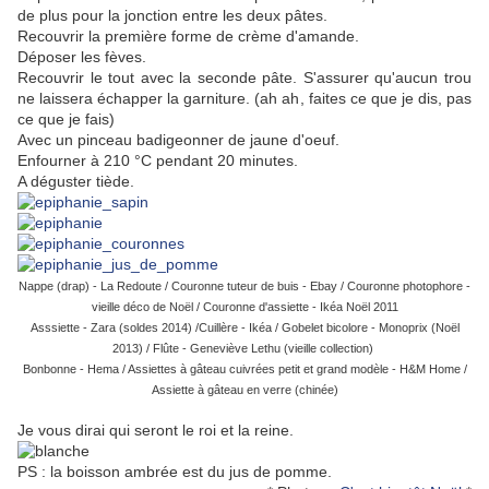
de plus pour la jonction entre les deux pâtes.
Recouvrir la première forme de crème d'amande.
Déposer les fèves.
Recouvrir le tout avec la seconde pâte. S'assurer qu'aucun trou
ne laissera échapper la garniture. (ah ah, faites ce que je dis, pas
ce que je fais)
Avec un pinceau badigeonner de jaune d'oeuf.
Enfourner à 210 °C pendant 20 minutes.
A déguster tiède.
Nappe (drap) - La
Redoute / Couronne tuteur de buis - Ebay / Couronne photophore -
vieille déco de Noël / Couronne d'assiette - Ikéa Noël 2011
Asssiette - Zara (soldes 2014) /Cuillère - Ikéa / Gobelet bicolore - Monoprix (Noël
2013) / Flûte - Geneviève Lethu (vieille collection)
Bonbonne - Hema / Assiettes à gâteau cuivrées petit et grand modèle - H&M Home /
Assiette à gâteau en verre (chinée)
Je vous dirai qui seront le roi et la reine.
PS : la boisson ambrée est du jus de pomme.