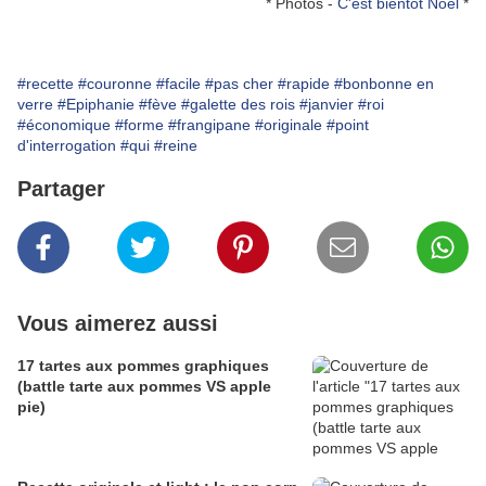
* Photos -
C'est bientôt Noël
*
#recette
#couronne
#facile
#pas cher
#rapide
#bonbonne en
verre
#Epiphanie
#fève
#galette des rois
#janvier
#roi
#économique
#forme
#frangipane
#originale
#point
d'interrogation
#qui
#reine
Partager
Vous aimerez aussi
17 tartes aux pommes graphiques
(battle tarte aux pommes VS apple
pie)