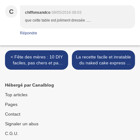
C
chiffonsandco
08/05/2016 08:03
que cette table est joliment dressée .....
Répondre
< Fête des mères : 10 DIY
La recette facile et inratable
faciles, pas chers et pas
du naked cake express :
gnan gnan
pandoro, chantilly, fraises >
Hébergé par Canalblog
Top articles
Pages
Contact
Signaler un abus
C.G.U.