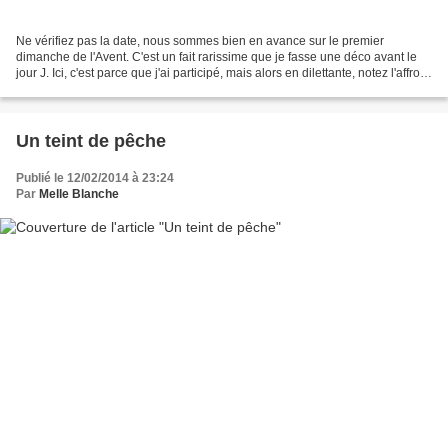
Ne vérifiez pas la date, nous sommes bien en avance sur le premier
dimanche de l'Avent. C'est un fait rarissime que je fasse une déco avant le
jour J. Ici, c'est parce que j'ai participé, mais alors en dilettante, notez l'affront
avec la nappe même pas...
Un teint de pêche
Publié le 12/02/2014 à 23:24
Par
Melle Blanche