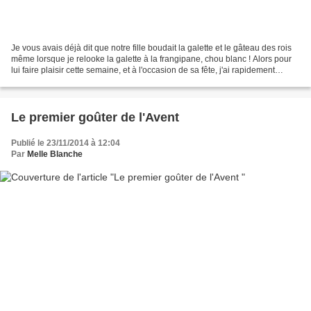
Je vous avais déjà dit que notre fille boudait la galette et le gâteau des rois
même lorsque je relooke la galette à la frangipane, chou blanc ! Alors pour
lui faire plaisir cette semaine, et à l'occasion de sa fête, j'ai rapidement
concocté un petit...
Le premier goûter de l'Avent
Publié le 23/11/2014 à 12:04
Par
Melle Blanche