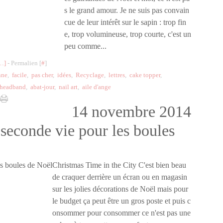
s le grand amour. Je ne suis pas convain
cue de leur intérêt sur le sapin : trop fin
e, trop volumineuse, trop courte, c'est un
peu comme...
…
]
- Permalien [
#
]
nne
,
facile
,
pas cher
,
idées
,
Recyclage
,
lettres
,
cake topper
,
headband
,
abat-jour
,
nail art
,
aile d'ange
14 novembre 2014
seconde vie pour les boules
Christmas Time in the City C'est bien beau
de craquer derrière un écran ou en magasin
sur les jolies décorations de Noël mais pour
le budget ça peut être un gros poste et puis c
onsommer pour consommer ce n'est pas une