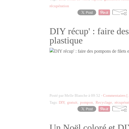
récupération
DIY récup' : faire de
plastique
Posté par Melle Blanche à 09:52 -
Commentaires [
Tags:
DIY
,
gratuit
,
pompon
,
Recyclage
,
récupéra
Un Noël coloré et D