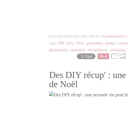
Posté par Melle Blanche à 09:34 -
Commentaires [
Tags:
DIY
,
déco
,
Noël
,
guirlandes
,
pinata
,
couro
photobooth
,
customisé
,
récupération
,
relooking
,
Des DIY récup' : une 
de Noël