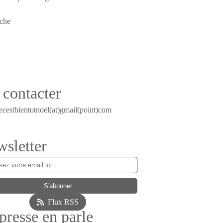
contacter
ecestbientotnoel(at)gmail(point)com
sletter
Flux RSS
presse en parle