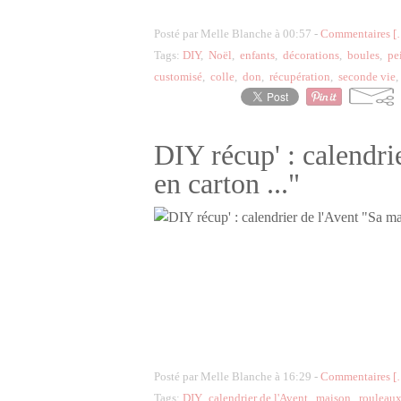
Posté par Melle Blanche à 00:57 -
Commentaires [
Tags:
DIY
,
Noël
,
enfants
,
décorations
,
boules
,
pe
customisé
,
colle
,
don
,
récupération
,
seconde vie
DIY récup' : calendri
en carton ..."
Posté par Melle Blanche à 16:29 -
Commentaires [
Tags:
DIY
,
calendrier de l'Avent
,
maison
,
rouleaux