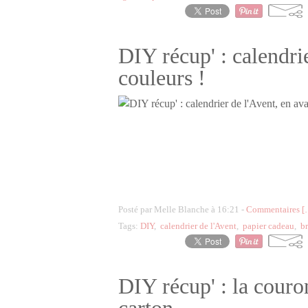
DIY récup' : calendrie
couleurs !
Posté par Melle Blanche à 16:21 -
Commentaires [
Tags:
DIY
,
calendrier de l'Avent
,
papier cadeau
,
b
DIY récup' : la couro