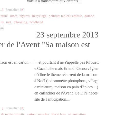
valeur à transmettre aux enfants....
…
]
- Permalien [
#
]
inture
,
idées
,
rayures
,
Recyclage
,
peinture tableau ardoise
,
bombe
,
,
tri
,
mat
,
relooking
,
headband
23 septembre 2013
er de l'Avent "Sa maison est
... et pourtant il ne s'appelle pas Pirouett
e Cacahuète mais Erlend. Ce norvégien
décline le thème récurrent de la maison
à Noël (maisonnette photophore, villag
e miniature, maison en pain d'épices ...)
en calendrier de l'Avent. Ce DIY néces
site de l'anticipation....
…
]
- Permalien [
#
]
 de papier toilette
,
carton
,
pas cher
,
Recyclage
,
récupération