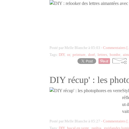
Posté par Melle Blanche à 05:03 -
Commentaires [
Tags:
DIY
,
or
,
peinture
,
doré
,
lettres
,
bombe
,
aim
DIY récup' : les phot
Sty
réfl
ut-
vait
Posté par Melle Blanche à 05:27 -
Commentaires [
Tags:
DIY
,
bocal en verre
,
raphia
,
guirlandes lumi