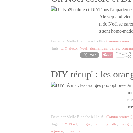
Dans l'appartemen
Alors quand vienne
n de Noël se parer
s sont home-made.
Posté par Melle Blanche à 16:06 -
Commentaires [
Tags:
DIY
,
déco
,
Noël
,
guirlandes
,
perles
,
origam
DIY récup' : les ora
On f
umes
ps e
tuce
Posté par Melle Blanche à 11:16 -
Commentaires [
Tags:
DIY
,
Noël
,
bougie
,
clou de girofle
,
orange
agrume
,
pomander