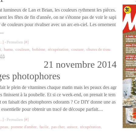
t lumineux de Lan et Brian, les couleurs rythment les pièces.
nt les fêtes de fin d'année, on ne s'étonne pas de voir le sapi
 de couleurs pour rivaliser avec un arc-en-ciel. Les ornement
..
…
]
- Permalien [
#
]
i
,
hama
,
couleurs
,
bohème
,
récupération
,
couture
,
chutes de tissu
21 novembre 2014
nges photophores
ait le plein de vitamines chaque matin mais les peaux des agr
 finissent à la poubelle. Et si ce week-end, on prenait le tem
t on faisait des photophores odorants ? Ce DIY donne une as
 essentielle pour obtenir un tracé de découpe parfait....
…
]
- Permalien [
#
]
,
peau
,
pomme d'ambre
,
facile
,
pas cher
,
astuce
,
récupération
,