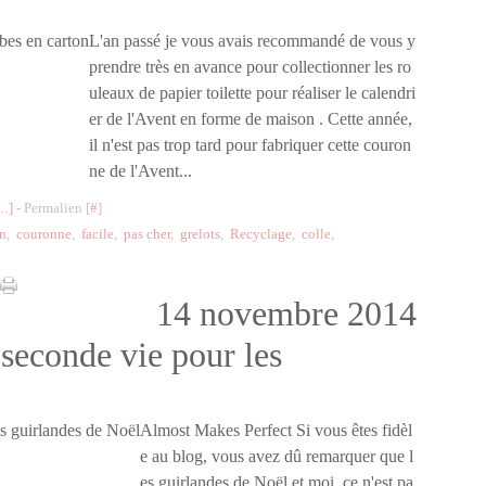
L'an passé je vous avais recommandé de vous y
prendre très en avance pour collectionner les ro
uleaux de papier toilette pour réaliser le calendri
er de l'Avent en forme de maison . Cette année,
il n'est pas trop tard pour fabriquer cette couron
ne de l'Avent...
…
]
- Permalien [
#
]
on
,
couronne
,
facile
,
pas cher
,
grelots
,
Recyclage
,
colle
,
14 novembre 2014
seconde vie pour les
Almost Makes Perfect Si vous êtes fidèl
e au blog, vous avez dû remarquer que l
es guirlandes de Noël et moi, ce n'est pa