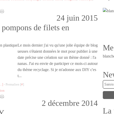
24 juin 2015
s pompons de filets en
Me 
Le mois dernier j'ai vu qu'une jolie équipe de blog
ueuses s'étaient données le mot pour publier à une
blanch
date précise une création sur un thème donné : l'a
nanas. J'ai eu envie de participer ce mois-ci autour
du thème recyclage. Si je m'adonne aux DIY c'es
New
t...
…
]
- Permalien [
#
]
tion
2 décembre 2014
La 
IY