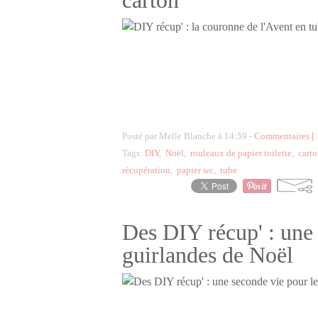
carton
Posté par Melle Blanche à 14:59 -
Commentaires [
Tags:
DIY
,
Noël
,
rouleaux de papier toilette
,
cart
récupération
,
papier wc
,
tube
Des DIY récup' : une 
guirlandes de Noël