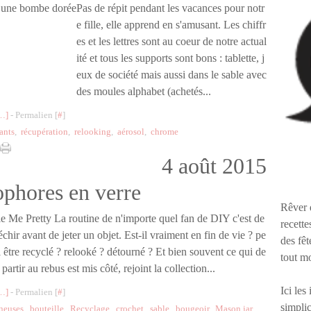
Pas de répit pendant les vacances pour notr
e fille, elle apprend en s'amusant. Les chiffr
es et les lettres sont au coeur de notre actual
ité et tous les supports sont bons : tablette, j
eux de société mais aussi dans le sable avec
des moules alphabet (achetés...
…
]
- Permalien [
#
]
ants
,
récupération
,
relooking
,
aérosol
,
chrome
4 août 2015
ophores en verre
Rêver 
le Me Pretty La routine de n'importe quel fan de DIY c'est de
recette
échir avant de jeter un objet. Est-il vraiment en fin de vie ? pe
des fêt
il être recyclé ? relooké ? détourné ? Et bien souvent ce qui de
tout m
 partir au rebus est mis côté, rejoint la collection...
Ici les
…
]
- Permalien [
#
]
simplic
neuses
,
bouteille
,
Recyclage
,
crochet
,
sable
,
bougeoir
,
Mason jar
,