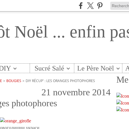
ôt Noël ... enfin pa
DIY
Sucré Salé
Le Père Noël
A
Me 
TE
>
BOUGIES
>
DIY RÉCUP' : LES ORANGES PHOTOPHORES
21 novembre 2014
nges photophores