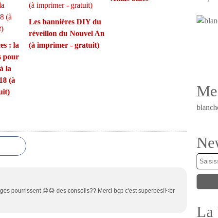
Les bannières DIY du
réveillon du Nouvel An
s : la
(à imprimer - gratuit)
s pour
à la
18 (à
Me 
it)
blanch
New
anges pourrissent 😓😓 des conseils?? Merci bcp c'est superbes!!<br
La 