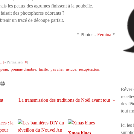
mais les peaux des agrumes finissent à la poubelle.
 faisait des photophores odorants ?
tenir un tracé de découpe parfait.
* Photos -
Femina
*
…
]
- Permalien [
#
]
,
peau
,
pomme d'ambre
,
facile
,
pas cher
,
astuce
,
récupération
,
Rêver 
recette
nt
La transmission des traditions de Noël avant tout
des fêt
tout m
Ici les
simplic
Xmas blues