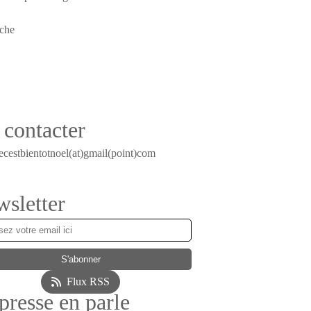
contacter
ecestbientotnoel(at)gmail(point)com
sletter
Flux RSS
presse en parle